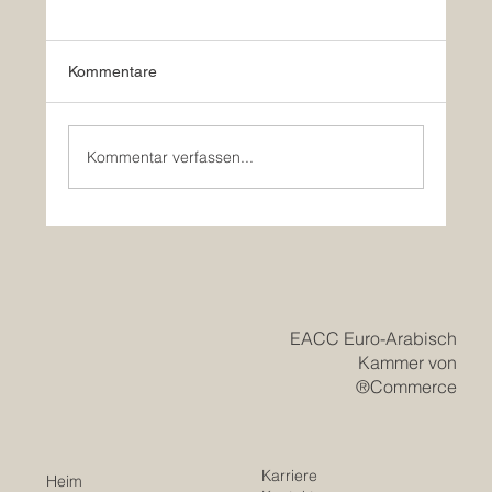
Kommentare
Kommentar verfassen...
Historisches saudisches Bildungsgesetz
eröffnet eine neue Ära der euro-
arabischen akademischen und
wirtschaftlichen Innovation
EACC Euro-Arabisch
Kammer von
Commerce®
Karriere
Heim