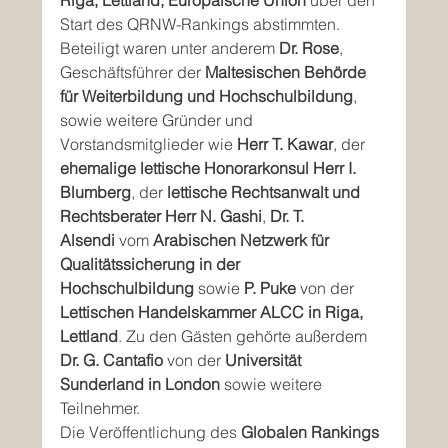
Riga, Lettland, Europäische Union
 über den 
Start des QRNW-Rankings abstimmten. 
Beteiligt waren unter anderem 
Dr. Rose
, 
Geschäftsführer der 
Maltesischen Behörde 
für Weiterbildung und Hochschulbildung
, 
sowie weitere Gründer und 
Vorstandsmitglieder wie 
Herr T. Kawar
, der 
ehemalige lettische Honorarkonsul Herr I. 
Blumberg
, der 
lettische Rechtsanwalt und 
Rechtsberater Herr N. Gashi
, 
Dr. T. 
Alsendi
 vom 
Arabischen Netzwerk für 
Qualitätssicherung in der 
Hochschulbildung
 sowie 
P. Puke
 von der 
Lettischen Handelskammer ALCC in Riga, 
Lettland
. Zu den Gästen gehörte außerdem 
Dr. G. Cantafio
 von der 
Universität 
Sunderland in London
 sowie weitere 
Teilnehmer.
Die Veröffentlichung des 
Globalen Rankings 