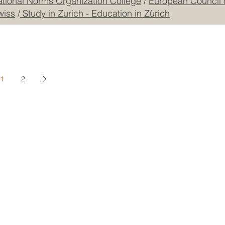
ational Norms Organization College
/
European Council 
wiss
/
Study in Zurich - Education in Zürich
1
2