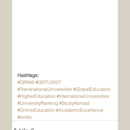
Hashtags:
#QRNW
#GRTU2027
#TransnationalUniversities
#GlobalEducation
#HigherEducation
#InternationalUniversities
#UniversityRanking
#StudyAbroad
#OnlineEducation
#AcademicExcellence
#eclbs