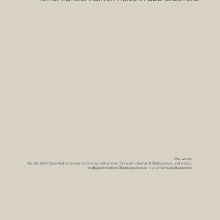
Was wir tun
„Bei der EACC Euro-Arab Chamber of Commerce® sind wir führend in Sachen B2B-Exzellenz und bieten
maßgeschneiderte Beratungsdienste in allen Schlüsselbereichen: