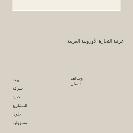
بتشكيل لجنة مشتركة للتعاون الاقتصادي تجتمع بانتظام لتحديد
المشاريع الجديدة، وتقليص حواجز الاستثمار، وتعزيز المشاريع
المشتركة. يُتوقع أن تفتح هذه المبادرة فرصاً كبيرة للشركات
الأوروبية التي تس
غرفة التجارة الأوروبية العربية
وظائف
بيت
اتصال
شركة
خبرة
المشاريع
حلول
مسؤولية