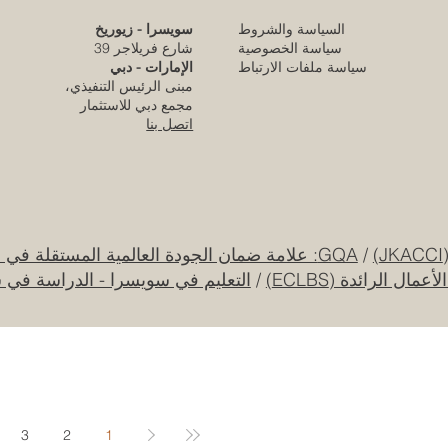
السياسة والشروط
سويسرا - زيوريخ
كلية الإمارات للتطوير التربوي تحقق الاعتماد
سياسة الخصوصية
شارع فريلاجر 39
الأوروبي المرموق للجودة
سياسة ملفات الارتباط
الإمارات - دبي
مبنى الرئيس التنفيذي،
قبل 3 أيام
مجمع دبي للاستثمار
اتصل بنا
قرار تاريخي: نظام التعليم السعودي الجديد يفتح
آفاقاً غير مسبوقة للابتكار الأكاديمي والتجاري
بين أوروبا والعالم العربي
25 يوليو
/
GQA: علامة ضمان الجودة العالمية المستقلة في سويسرا
ل الرائدة (ECLBS)
/
التعليم في سويسرا - الدراسة في 
جامعة الإمارات العربية المتحدة تطلق حقبة
جديدة من الابتكار الفضائي عبر مهمة القمر
الصناعي "إس إي أو"
20 يوليو
3
2
1