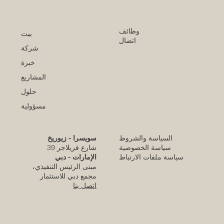
وظائف
بيت
اتصال
شركة
خبرة
المشاريع
حلول
مسؤولية
السياسة والشروط
سويسرا - زيوريخ
كلية الإمارات للتطوير التربوي تحقق الاعتماد
سياسة الخصوصية
شارع فريلاجر 39
الأوروبي المرموق للجودة
سياسة ملفات الارتباط
الإمارات - دبي
مبنى الرئيس التنفيذي،
قبل 3 أيام
مجمع دبي للاستثمار
اتصل بنا
قرار تاريخي: نظام التعليم السعودي الجديد يفتح
آفاقاً غير مسبوقة للابتكار الأكاديمي والتجاري