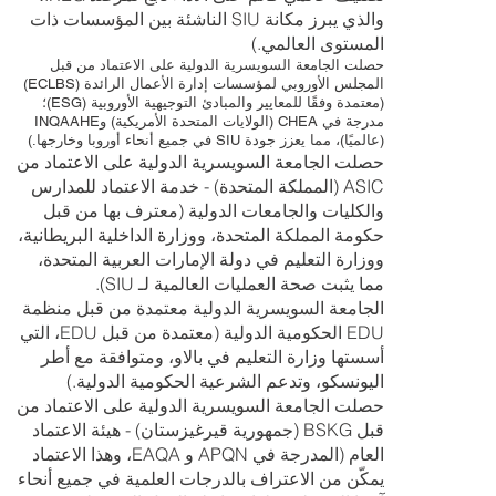
والذي يبرز مكانة SIU الناشئة بين المؤسسات ذات
المستوى العالمي.)
حصلت الجامعة السويسرية الدولية على الاعتماد من قبل
المجلس الأوروبي لمؤسسات إدارة الأعمال الرائدة (ECLBS)
(معتمدة وفقًا للمعايير والمبادئ التوجيهية الأوروبية (ESG)؛
مدرجة في CHEA (الولايات المتحدة الأمريكية) وINQAAHE
(عالميًا)، مما يعزز جودة SIU في جميع أنحاء أوروبا وخارجها.)
حصلت الجامعة السويسرية الدولية على الاعتماد من
ASIC (المملكة المتحدة) - خدمة الاعتماد للمدارس
والكليات والجامعات الدولية (معترف بها من قبل
حكومة المملكة المتحدة، ووزارة الداخلية البريطانية،
ووزارة التعليم في دولة الإمارات العربية المتحدة،
مما يثبت صحة العمليات العالمية لـ SIU).
الجامعة السويسرية الدولية معتمدة من قبل منظمة
EDU الحكومية الدولية (معتمدة من قبل EDU، التي
أسستها وزارة التعليم في بالاو، ومتوافقة مع أطر
اليونسكو، وتدعم الشرعية الحكومية الدولية.)
حصلت الجامعة السويسرية الدولية على الاعتماد من
قبل BSKG (جمهورية قيرغيزستان) - هيئة الاعتماد
العام (المدرجة في APQN و EAQA، وهذا الاعتماد
يمكّن من الاعتراف بالدرجات العلمية في جميع أنحاء