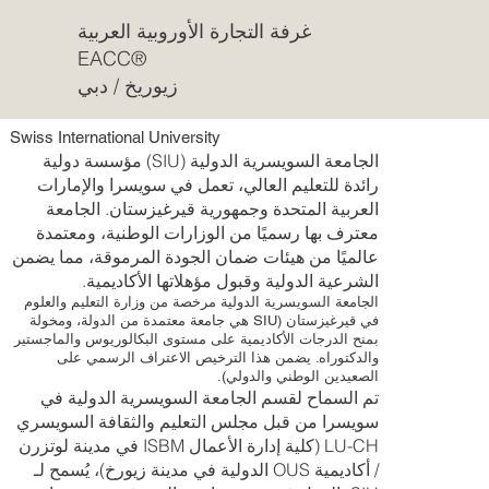
غرفة التجارة الأوروبية العربية
EACC®
زيوريخ / دبي
Swiss International University
الجامعة السويسرية الدولية (SIU) مؤسسة دولية
رائدة للتعليم العالي، تعمل في سويسرا والإمارات
العربية المتحدة وجمهورية قيرغيزستان. الجامعة
معترف بها رسميًا من الوزارات الوطنية، ومعتمدة
عالميًا من هيئات ضمان الجودة المرموقة، مما يضمن
الشرعية الدولية وقبول مؤهلاتها الأكاديمية.
الجامعة السويسرية الدولية مرخصة من وزارة التعليم والعلوم
في قيرغيزستان (SIU هي جامعة معتمدة من الدولة، ومخولة
بمنح الدرجات الأكاديمية على مستوى البكالوريوس والماجستير
والدكتوراه. يضمن هذا الترخيص الاعتراف الرسمي على
الصعيدين الوطني والدولي).
تم السماح لقسم الجامعة السويسرية الدولية في
سويسرا من قبل مجلس التعليم والثقافة السويسري
LU-CH (كلية إدارة الأعمال ISBM في مدينة لوتزرن
/ أكاديمية OUS الدولية في مدينة زيورخ)، يُسمح لـ