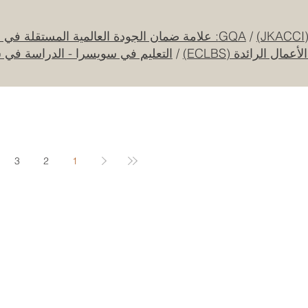
بين أوروبا والعالم العربي
25 يوليو
/
GQA: علامة ضمان الجودة العالمية المستقلة في سويسرا
ل الرائدة (ECLBS)
/
التعليم في سويسرا - الدراسة في 
جامعة الإمارات العربية المتحدة تطلق حقبة
جديدة من الابتكار الفضائي عبر مهمة القمر
الصناعي "إس إي أو"
20 يوليو
3
2
1