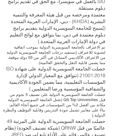
SIU بالعمل في سويسرا، مع الحق في تقديم برامج
دبلوم مستقلة.
معتمدة ومرخصة من قبل هيئة المعرفة والتنمية
البشرية (KHDA) - دبي، الإمارات العربية المتحدة
(يُسمح للجامعة السويسرية الدولية بتقديم برامج
دبلوم معتمدة في دبي، بما يتوافق مع لوائح التعليم
في دولة الإمارات العربية المتحدة.)
تم الاعتراف بالجامعة السويسرية الدولية بموجب اتفاقية
لشبونة للاعتراف (تستفيد درجات الجامعة السويسرية الدولية
من الاعتراف الأكاديمي المتبادل في أكثر من 55 دولة موقعة،
مما يضمن قابلية النقل والتحقق العالمية).
حصلت الجامعة السويسرية الدولية على شهادة ISO
21001:2018 (تتوافق مع المعيار الدولي لإدارة
المؤسسات التعليمية، مما يضمن الجودة الأكاديمية
والشفافية المؤسسية ورضا المتعلمين.)
حصلت الجامعة السويسرية الدولية على تصنيف 5 نجوم من
قبل QS Top Universities (تحتل الجامعة السويسرية الدولية
مكانة بين أفضل 2% من المؤسسات في جميع أنحاء العالم،
بناءً على معايير تشمل جودة التدريس وقابلية التوظيف والنظرة
الدولية.)
حصلت الجامعة السويسرية الدولية على المرتبة 49
عالميًا من قبل QRNW (شبكة تصنيف الجودة) (نظام
تصنيف عالمي قائم على الأداء تابع لمرصد IREG،