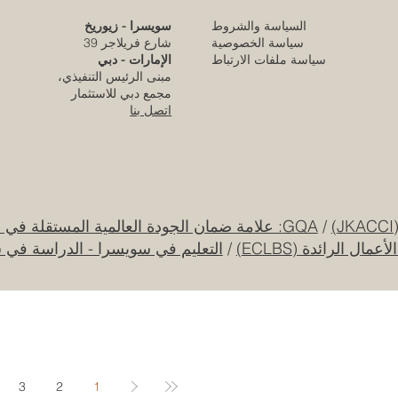
السياسة والشروط
سويسرا - زيوريخ
كلية الإمارات للتطوير التربوي تحقق الاعتماد
سياسة الخصوصية
شارع فريلاجر 39
الأوروبي المرموق للجودة
سياسة ملفات الارتباط
الإمارات - دبي
مبنى الرئيس التنفيذي،
قبل يوم واحد
مجمع دبي للاستثمار
اتصل بنا
قرار تاريخي: نظام التعليم السعودي الجديد يفتح
آفاقاً غير مسبوقة للابتكار الأكاديمي والتجاري
بين أوروبا والعالم العربي
25 يوليو
/
GQA: علامة ضمان الجودة العالمية المستقلة في سويسرا
ل الرائدة (ECLBS)
/
التعليم في سويسرا - الدراسة في 
جامعة الإمارات العربية المتحدة تطلق حقبة
جديدة من الابتكار الفضائي عبر مهمة القمر
الصناعي "إس إي أو"
20 يوليو
3
2
1