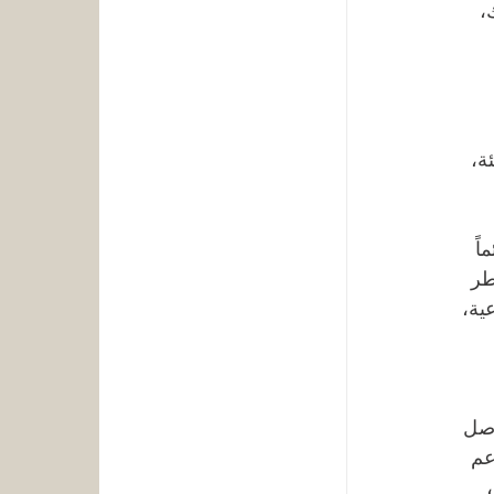
، 
ة، 
ً 
طر 
ية، 
اصل 
عم 
 