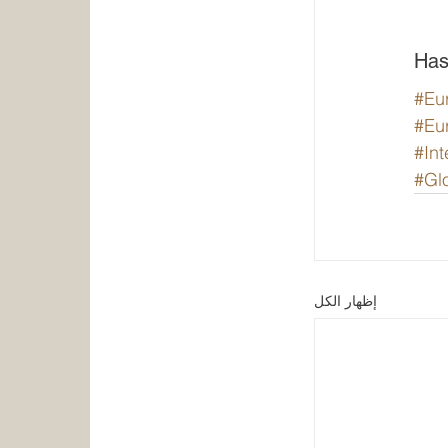
Has
#Eu
#Eu
#Int
#Gl
إظهار الكل