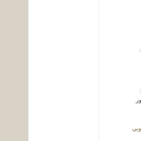
 
38 و39. وهذا 
ر 
وبي