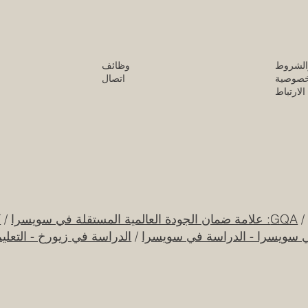
الشروط
وظائف
خصوصية
اتصال
لارتباط
GQA: علامة ضمان الجودة العالمية المستقلة في سويسرا
/
ك
ي سويسرا - الدراسة في سويسرا
/
الدراسة في زيورخ - التعلي
قرار تاريخي: نظام التعليم السعودي الجديد يفتح
جامعة الإمار