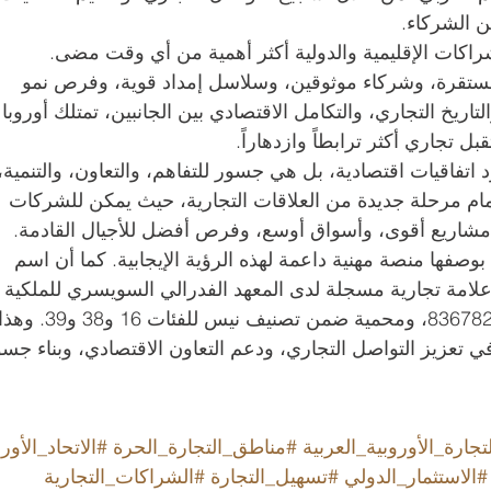
ن الشركاء.
اكات الإقليمية والدولية أكثر أهمية من أي وقت مضى. 
تقرة، وشركاء موثوقين، وسلاسل إمداد قوية، وفرص نمو 
ريخ التجاري، والتكامل الاقتصادي بين الجانبين، تمتلك أوروبا 
بل تجاري أكثر ترابطاً وازدهاراً.
تفاقيات اقتصادية، بل هي جسور للتفاهم، والتعاون، والتنمية،
مام مرحلة جديدة من العلاقات التجارية، حيث يمكن للشركات 
ناء مشاريع أقوى، وأسواق أوسع، وفرص أفضل للأجيال القادمة.
 بوصفها منصة مهنية داعمة لهذه الرؤية الإيجابية. كما أن اسم 
و علامة تجارية مسجلة لدى المعهد الفدرالي السويسري للملكية 
الفكرية، تحت رقم العلامة التجارية 836782، ومحمية ضمن تصنيف نيس للفئات 16 و
تعزيز التواصل التجاري، ودعم التعاون الاقتصادي، وبناء جسو
تجارة_الأوروبية_العربية
#مناطق_التجارة_الحرة
#الاتحاد_الأور
#الاستثمار_الدولي
#تسهيل_التجارة
#الشراكات_التجارية