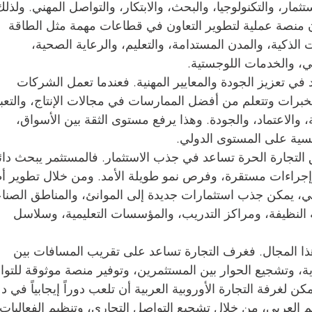
ثمار، والتكنولوجيا، والبحث، والابتكار، والتواصل المهني. ولذلك
ن منصة عملية لتطوير التعاون في قطاعات مهمة مثل الطاقة 
 الذكية، والمدن المستدامة، والتعليم، والرعاية الصحية، 
ي، والخدمات اللوجستية.
ي تعزيز الجودة والمعايير المهنية. فعندما تعمل الشركات 
ل الخبرات وتتعلم من أفضل الممارسات في مجالات الإنتاج، والتعبئ
 والاعتماد، والجودة. وهذا يرفع مستوى الثقة بين الأسواق، 
فسية على المستوى الدولي.
التجارة الحرة تساعد في جذب الاستثمار. فالمستثمر يبحث دائما
إجراءات مستقرة، وفرص نمو طويلة الأمد. ومن خلال تطوير أ
ربي، يمكن جذب استثمارات جديدة إلى الموانئ، والمناطق الصناع
ة النظيفة، ومراكز التدريب، والمؤسسات التعليمية، وسلاسل 
هذا المجال. فغرف التجارة تساعد على تقريب المسافات بين 
ية، وتشجيع الحوار بين المستثمرين، وتوفير منصة موثوقة للتو
 لغرفة التجارة الأوروبية العربية أن تلعب دوراً إيجابياً في د
الم العربي، من خلال تشجيع التواصل التجاري، وتنظيم الفعاليات،