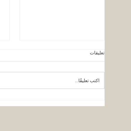
تعليقات
اكتب تعليقًا...
كلية الإمارات للتطوير التربوي
قر
تحقق الاعتماد الأوروبي المرموق
ال
للجودة
مس
وا
ا