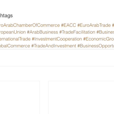
htags
roArabChamberOfCommerce
#EACC
#EuroArabTrade
ropeanUnion
#ArabBusiness
#TradeFacilitation
#Busine
ernationalTrade
#InvestmentCooperation
#EconomicGro
obalCommerce
#TradeAndInvestment
#BusinessOpportu