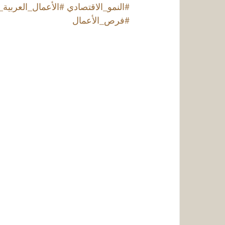
#النمو_الاقتصادي
#الأعمال_العربية_ا
#فرص_الأعمال