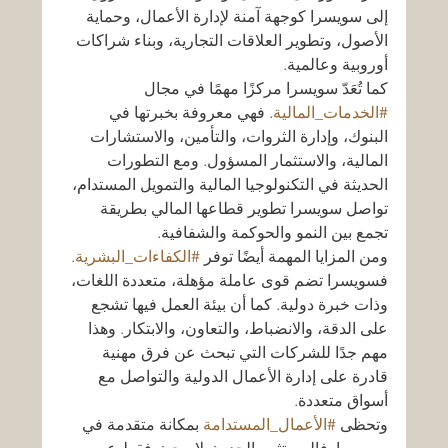
إلى سويسرا كوجهة آمنة لإدارة الأعمال، وحماية 
الأصول، وتطوير العلاقات التجارية، وبناء شراكات 
أوروبية وعالمية.
كما تُعَدّ سويسرا مركزًا مهمًا في مجال 
#الخدمات_المالية
. فهي معروفة بخبرتها في 
البنوك، وإدارة الثروات، والتأمين، والاستشارات 
المالية، والاستثمار المسؤول. ومع التطورات 
الحديثة في التكنولوجيا المالية والتمويل المستدام، 
تواصل سويسرا تطوير قطاعها المالي بطريقة 
تجمع بين النمو والحوكمة والشفافية.
ومن المزايا المهمة أيضًا توفر 
#الكفاءات_البشرية
. 
فسويسرا تضم قوى عاملة مؤهلة، متعددة اللغات، 
وذات خبرة دولية. كما أن بيئة العمل فيها تشجع 
على الدقة، والانضباط، والتعاون، والابتكار. وهذا 
مهم جدًا للشركات التي تبحث عن فرق مهنية 
قادرة على إدارة الأعمال الدولية والتواصل مع 
أسواق متعددة.
وتحظى 
#الأعمال_المستدامة
 بمكانة متقدمة في 