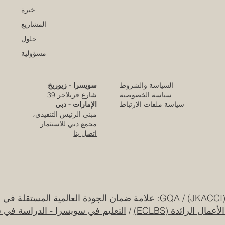
خبرة
المشاريع
حلول
مسؤولية
السياسة والشروط
سويسرا - زيوريخ
كلية الإمارات للتطوير التربوي تحقق الاعتماد
سياسة الخصوصية
شارع فريلاجر 39
الأوروبي المرموق للجودة
سياسة ملفات الارتباط
الإمارات - دبي
مبنى الرئيس التنفيذي،
قبل يوم واحد
مجمع دبي للاستثمار
اتصل بنا
قرار تاريخي: نظام التعليم السعودي الجديد يفتح
آفاقاً غير مسبوقة للابتكار الأكاديمي والتجاري
بين أوروبا والعالم العربي
25 يوليو
/
GQA: علامة ضمان الجودة العالمية المستقلة في سويسرا
ل الرائدة (ECLBS)
/
التعليم في سويسرا - الدراسة في 
جامعة الإمارات العربية المتحدة تطلق حقبة