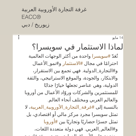
غرفة التجارة الأوروبية العربية
EACC®
زيوريخ / دبي
14 مايو
لماذا الاستثمار في سويسرا؟
تُعَدّ 
#سويسرا
 واحدة من أكثر الوجهات العالمية 
احترامًا في مجال 
#الاستثمار
 و#نمو_الأعمال 
و#التجارة_الدولية. فهي تجمع بين الاستقرار، 
والابتكار، والجودة، والموقع الاستراتيجي، والثقة 
الدولية، وهي عناصر تجعلها خيارًا جذابًا 
للمستثمرين والشركات وروّاد الأعمال من أوروبا 
والعالم العربي ومختلف أنحاء العالم.
بالنسبة إلى 
#غرفة_التجارة_الأوروبية_العربية
، لا 
تمثل سويسرا مجرد مركز مالي أو اقتصادي، بل 
تمثل جسرًا حضاريًا وتجاريًا بين 
#أوروبا
و#العالم_العربي. فهي دولة متعددة اللغات، 