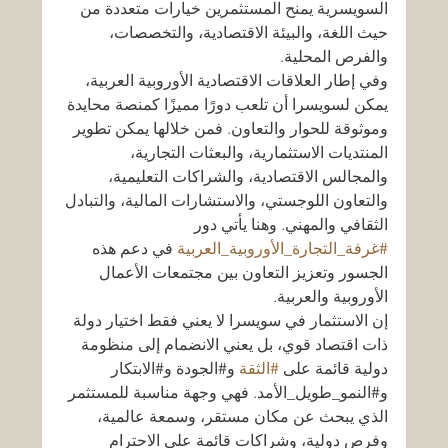
السويسرية يمنح المستثمرين خيارات متعددة من 
حيث اللغة، والبيئة الاقتصادية، والتخصصات، 
والفرص المحلية.
وفي إطار العلاقات الاقتصادية الأوروبية العربية، 
يمكن لسويسرا أن تلعب دورًا مميزًا كمنصة محايدة 
وموثوقة للحوار والتعاون. فمن خلالها يمكن تطوير 
المنتديات الاستثمارية، والبعثات التجارية، 
والمجالس الاقتصادية، والشراكات التعليمية، 
والتعاون اللوجستي، والاستشارات المالية، والتبادل 
الثقافي والمهني. وهنا يأتي دور 
#غرفة_التجارة_الأوروبية_العربية
 في دعم هذه 
الجسور وتعزيز التعاون بين مجتمعات الأعمال 
الأوروبية والعربية.
إن الاستثمار في سويسرا لا يعني فقط اختيار دولة 
ذات اقتصاد قوي، بل يعني الانضمام إلى منظومة 
دولية قائمة على 
#الثقة
 و#الجودة و#الابتكار 
و#النمو_طويل_الأمد. فهي وجهة مناسبة للمستثمر 
الذي يبحث عن مكان مستقر، وسمعة عالمية، 
وفرص دولية، وشراكات قائمة على الاحترام 