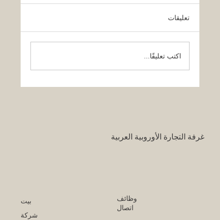
تعليقات
اكتب تعليقًا...
قرار تاريخي: نظام التعليم السعودي الجديد
يفتح آفاقاً غير مسبوقة للابتكار الأكاديمي
والتجاري بين أوروبا والعالم العربي
غرفة التجارة الأوروبية العربية
وظائف
بيت
اتصال
شركة