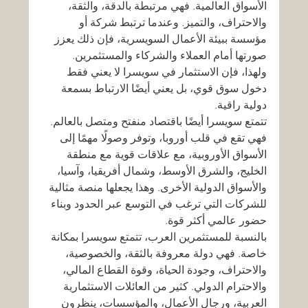
الأسواق العالمية. فهي مرتبطة بالدقة، والثقة، 
والاحتراف، والتميز. وعندما ترتبط شركة أو 
مؤسسة ببيئة الأعمال السويسرية، فإن ذلك يعزز 
صورتها أمام العملاء والشركاء والمستثمرين. 
ولهذا، فإن الاستثمار في سويسرا لا يعني فقط 
دخول سوق قوي، بل يعني أيضًا الارتباط بسمعة 
دولية راقية.
تتمتع سويسرا أيضًا باقتصاد منفتح ومتصل بالعالم. 
فهي تقع في قلب أوروبا، وتوفر وصولًا مهمًا إلى 
الأسواق الأوروبية، مع علاقات قوية مع منطقة 
الخليج، والشرق الأوسط، وشمال أفريقيا، وآسيا، 
والأسواق الدولية الأخرى. وهذا يجعلها منصة مثالية 
للشركات التي ترغب في التوسع عبر الحدود وبناء 
حضور عالمي أكثر قوة.
بالنسبة للمستثمرين العرب، تتمتع سويسرا بمكانة 
خاصة. فهي دولة معروفة بالثقة، والخصوصية، 
والاحتراف، وجودة الحياة، وقوة القطاع المالي، 
والاحترام الدولي. كثير من العائلات الاستثمارية 
العربية، ورجال الأعمال، والمؤسسات، ينظرون 