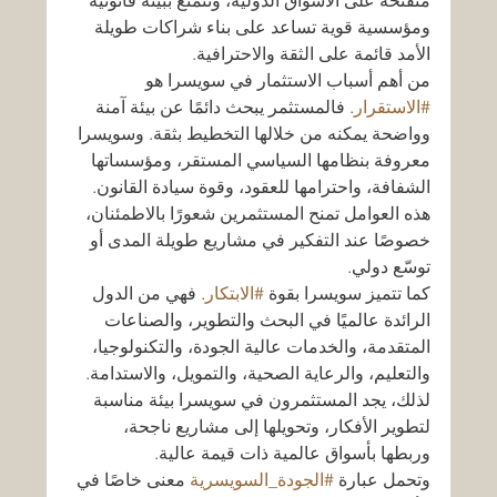
منفتحة على الأسواق الدولية، وتتمتع ببيئة قانونية 
ومؤسسية قوية تساعد على بناء شراكات طويلة 
الأمد قائمة على الثقة والاحترافية.
من أهم أسباب الاستثمار في سويسرا هو 
#الاستقرار
. فالمستثمر يبحث دائمًا عن بيئة آمنة 
وواضحة يمكنه من خلالها التخطيط بثقة. وسويسرا 
معروفة بنظامها السياسي المستقر، ومؤسساتها 
الشفافة، واحترامها للعقود، وقوة سيادة القانون. 
هذه العوامل تمنح المستثمرين شعورًا بالاطمئنان، 
خصوصًا عند التفكير في مشاريع طويلة المدى أو 
توسّع دولي.
كما تتميز سويسرا بقوة 
#الابتكار
. فهي من الدول 
الرائدة عالميًا في البحث والتطوير، والصناعات 
المتقدمة، والخدمات عالية الجودة، والتكنولوجيا، 
والتعليم، والرعاية الصحية، والتمويل، والاستدامة. 
لذلك، يجد المستثمرون في سويسرا بيئة مناسبة 
لتطوير الأفكار، وتحويلها إلى مشاريع ناجحة، 
وربطها بأسواق عالمية ذات قيمة عالية.
وتحمل عبارة 
#الجودة_السويسرية
 معنى خاصًا في 