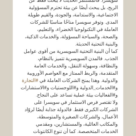
سويسرا. فالمستثمر الحديث لا يبحث فقط عن 
الربح، بل يبحث أيضًا عن بيئة تحترم المسؤولية 
الاجتماعية، والاستدامة، والجودة، والقيم طويلة 
المدى. وتوفر سويسرا مناخًا مناسبًا للشركات 
العاملة في التكنولوجيا الخضراء، والتعليم، 
والصحة، والسياحة المسؤولة، والخدمات الذكية، 
والبنية التحتية الحديثة.
كما أن البنية التحتية السويسرية من أقوى عوامل 
الجذب. فالمدن السويسرية تتميز بالنظام، 
والنظافة، وسهولة التنقل، والخدمات العامة 
المتقدمة، والربط الممتاز مع العواصم الأوروبية 
والدولية. وهذا يمنح الشركات العاملة في 
#التجارة
و#الخدمات_الدولية و#اللوجستيات و#الاستشارات 
و#الفعاليات بيئة عملية تساعد على النجاح.
ولا تقتصر فرص الاستثمار في سويسرا على 
الشركات الكبرى فقط. فالدولة جذابة أيضًا لروّاد 
الأعمال، والشركات الصغيرة والمتوسطة، 
والمكاتب العائلية، والمستشارين، ومقدمي 
الخدمات المتخصصة. كما أن تنوع الكانتونات 