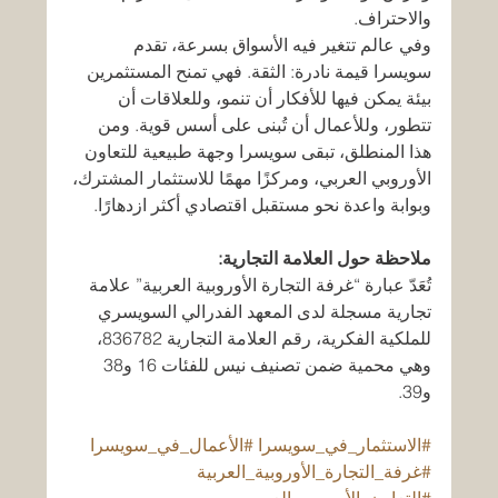
والاحتراف.
وفي عالم تتغير فيه الأسواق بسرعة، تقدم 
سويسرا قيمة نادرة: الثقة. فهي تمنح المستثمرين 
بيئة يمكن فيها للأفكار أن تنمو، وللعلاقات أن 
تتطور، وللأعمال أن تُبنى على أسس قوية. ومن 
هذا المنطلق، تبقى سويسرا وجهة طبيعية للتعاون 
الأوروبي العربي، ومركزًا مهمًا للاستثمار المشترك، 
وبوابة واعدة نحو مستقبل اقتصادي أكثر ازدهارًا.
ملاحظة حول العلامة التجارية:
تُعَدّ عبارة “غرفة التجارة الأوروبية العربية” علامة 
تجارية مسجلة لدى المعهد الفدرالي السويسري 
للملكية الفكرية، رقم العلامة التجارية 836782، 
وهي محمية ضمن تصنيف نيس للفئات 16 و38 
و39.
#الاستثمار_في_سويسرا
#الأعمال_في_سويسرا
#غرفة_التجارة_الأوروبية_العربية