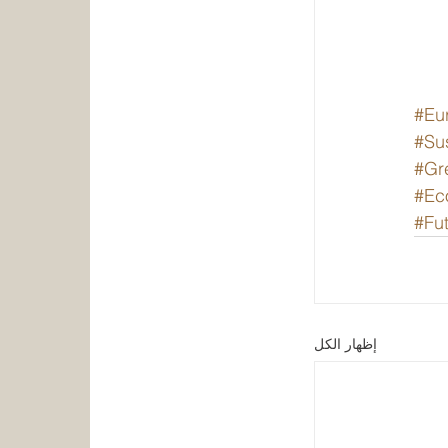
#Eu
#Su
#Gr
#Ec
#Fut
إظهار الكل