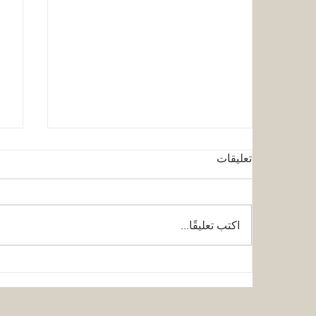
تعليقات
اكتب تعليقًا...
كلية الإمارات للتطوير التربوي
قر
تحقق الاعتماد الأوروبي المرموق
ال
للجودة
مس
وا