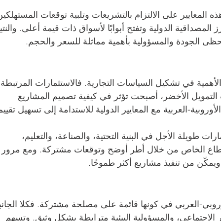
ذه المعايير على الالتزام بالتشريعات وتلبية توقعات المستهلكين
 المصداقية الدولية وتفتح أبوابًا لأسواق ذات قيمة أعلى. والنتي
تحظى الجودة والمسؤولية بأهمية مماثلة للسعر والحجم.
 الأهمية في تشكيل السياسات التجارية. فالاستثمارات المرتبطة 
ات التمويل الأخضر، أصبحت تؤثر في كيفية تصميم المشاريع 
روبية-العربية مع المعايير الدولية للاستدامة إلى تسهيل تقييم
ات طويلة الأجل في البنية التحتية، والصناعة، والتعليم، 
لقطاع الخاص من خلال أطر أوضح وتوقعات مشتركة. ومع مرور 
ويمكّن من تنفيذ مشاريع أكثر طموحًا.
روبي-العربي في كونها قائمة على مصلحة مشتركة. فكلا الجانب
ر الاجتماعي، والمسؤولية البيئية مترابطة بشكل وثيق. وتسهم 