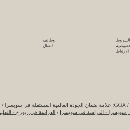
لعربي
الشروط
وظائف
خصوصية
اتصال
لارتباط
GQA: علامة ضمان الجودة العالمية المستقلة في سويسرا
/
ك
ي سويسرا - الدراسة في سويسرا
/
الدراسة في زيورخ - التعلي