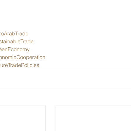
roArabTrade
stainableTrade
eenEconomy
onomicCooperation
ureTradePolicies