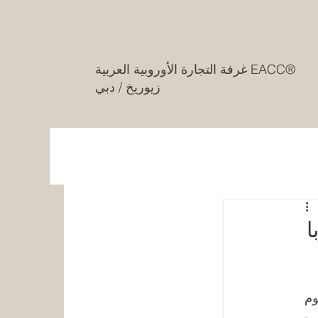
غرفة التجارة الأوروبية العربية EACC®
زيوريخ / دبي
ا
وم 
ي-