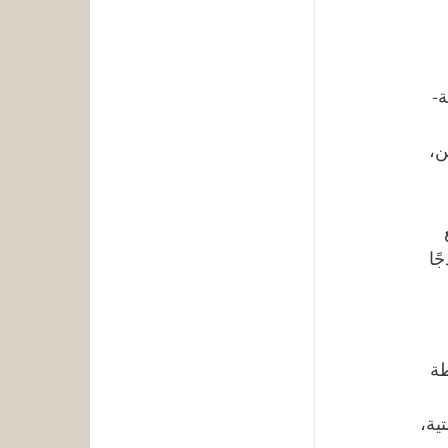
ة-
ن، 
 
ًا 
ة 
ية، 