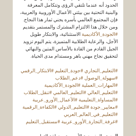
الحدود أنه عندما تلتقي الرؤى وتتكامل المعرفة 
والبنية التحتية بين بيئتي الأعمال الأوروبية والعربية، 
فإن المجتمع العالمي بأسره يجني ثمار هذا النجاح. 
ومن خلال هذا الالتزام المشترك والمستمر بتقديم 
#الجودة_الأكاديمية
 الاستثنائية، والابتكار طويل 
الأجل، والرعاية الطلابية المتميزة، يتم اليوم تزويد 
الجيل القادم من القادة بالأساس المتين والنهائي 
لتحقيق نجاح مهني باهر ومستدام مدى الحياة.
#التعليم_التجاري
#جودة_التعليم
#الابتكار_الرقمي
#سهولة_الوصول
#دعم_الطلاب
#المهارات_العملية
#الجودة_الأكاديمية
#التعليم_العالي
#التعليم_العالمي
#تنقل_الطلاب
#المساواة_التعليمية
#الأعمال_الأورو_عربية
#معايير_جودة
#التعليم_الدولي
#الكفاءة_الرقمية
#التعليم_في_العالم_العربي
#غرفة_التجارة_الأورو_عربية
#مستقبل_التعليم