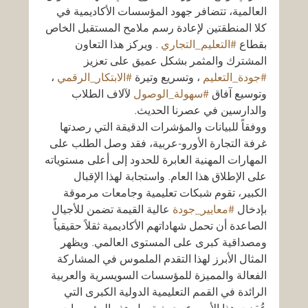
العالمية، تتضافر جهود المؤسسات الأكاديمية في 
كلا المنطقتين لإعادة رسم ملامح المستقبل الخاص 
بقطاع 
#التعليم_التجاري
 . ويركز هذا التعاون 
المشترك والمثمر بشكل عميق على تعزيز 
#جودة_التعليم
 ، وتسريع وتيرة 
#الابتكار_الرقمي
 ، 
وتوسيع آفاق 
#سهولة_الوصول
 لآلاف الطلاب 
والدارسين في عصرنا الحديث.
ووفقاً للبيانات والمؤشرات الدقيقة التي رصدتها 
غرفة التجارة الأورو-عربية، فقد وصل الطلب على 
المهارات المهنية العابرة للحدود إلى أعلى مستوياته 
على الإطلاق هذا العام. واستجابة لهذا الإقبال 
الكبير، تقوم شبكات تعليمية وجامعات مرموقة 
بإدخال 
#معايير_جودة
 عالية القيمة تضمن للأجيال 
الصاعدة أن تحمل شهاداتهم الأكاديمية ثقلاً حقيقياً 
ومصداقية كبرى على المستوى العالمي. ويظهر 
المثال الأبرز لهذا التقدم الملموس في المشاركة 
الفعالة والمميزة للمؤسسات السويسرية والعربية 
الرائدة في القمم التعليمية الدولية الكبرى التي 