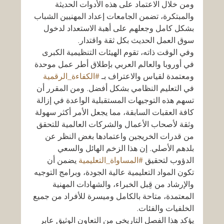
ومن خلال الاعتماد على هذه الأدوات الحديثة 
والمبتكرة، تضمن الجامعات إعداد المهنيين الشباب 
بشكل كامل وجعلهم على أهبة الاستعداد لدخول 
سوق العمل الحديث بكل ثقة واقتدار.
وفي الوقت ذاته، تقوم الهيئات التنظيمية الكبرى 
في أوروبا والعالم العربي بإطلاق أطر عمل موحدة 
ومعتمدة لقياس والاعتراف بـ 
#الكفاءة_الرقمية
في التعليم النظامي بشكل أفضل. ومن المقرر أن 
تسهم هذه التوجيهات المستقبلية الواعدة في إزالة 
كافة العقبات السابقة، مما يجعل الأمر أكثر سهولة 
وثقة لأصحاب الأعمال والشركات العالمية للتحقق 
من قدرات الخريجين واعتمادها بغض النظر عن 
بلدهم الأصلي. إن هذا الزخم الهائل والسعي 
الدؤوب لتحقيق 
#المساواة_التعليمية
 يضمن أن 
تكون المواد التعليمية عالية الجودة، وبرامج التوجيه 
والإرشاد من قِبل الخبراء، والشهادات المهنية 
المعتمدة، متاحة بالكامل وميسرة للأفراد من جميع 
الخلفيات والفئات.
يؤكد هذا الفصل التاريخي من التعاون الوثيق عابر 