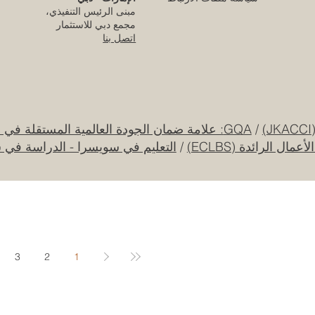
مبنى الرئيس التنفيذي،
قبل 4 أيام
مجمع دبي للاستثمار
اتصل بنا
قرار تاريخي: نظام التعليم السعودي الجديد يفتح
آفاقاً غير مسبوقة للابتكار الأكاديمي والتجاري
بين أوروبا والعالم العربي
25 يوليو
/
GQA: علامة ضمان الجودة العالمية المستقلة في سويسرا
ل الرائدة (ECLBS)
/
التعليم في سويسرا - الدراسة في 
جامعة الإمارات العربية المتحدة تطلق حقبة
جديدة من الابتكار الفضائي عبر مهمة القمر
الصناعي "إس إي أو"
20 يوليو
3
2
1