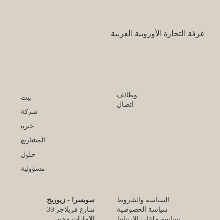
والتجاري بين أوروبا والعالم العربي
غرفة التجارة الأوروبية العربية
وظائف
بيت
اتصال
شركة
خبرة
المشاريع
حلول
مسؤولية
السياسة والشروط
سويسرا - زيوريخ
كلية الإمارات للتطوير التربوي تحقق الاعتماد
سياسة الخصوصية
شارع فريلاجر 39
الأوروبي المرموق للجودة
سياسة ملفات الارتباط
الإمارات - دبي