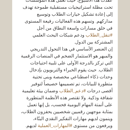
عُقدت هذا الأسبوع، حيث تعمل هذه المؤسسات 
تحت مظلة استراتيجيات مستقبلية طموحة تهدف 
إلى إعادة تشكيل خيارات الطلاب وتوسيع 
مداركهم. وتسهم هذه الفعاليات رفيعة المستوى 
في خلق مسارات واسعة النطاق من أجل 
#تنقل_الطلاب
 ودعم شبكات البحث العلمي 
المشتركة بين الدول.
إن العنصر الأساسي في هذا التحول التدريجي 
والمبهر هو الاستثمار الضخم في المنصات الرقمية 
التي تركز بالدرجة الأولى على تلبية احتياجات 
الطلاب. حيث يقوم الخبراء والتربويون بإدخال 
وحدات ذكاء اصطناعي مخصصة وبنى تحتية 
متطورة للبيانات، تم تصميمها خصيصاً لتوفير 
أقصى درجات 
#دعم_الطلاب
 وضمان بيئة تعليمية 
شفافة وذكية. ولا تقتصر هذه الأنظمة المتطورة 
على أتمتة المهام اليومية فحسب، بل إنها تعمل 
بمثابة موجهين رقميين شخصيين يحفزون الطلاب، 
وينمون لديهم مهارات التفكير النقدي البنّاء، 
ويرفعون من مستوى 
#المهارات_العملية
 لديهم. 