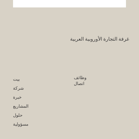
قرار تاريخي: نظام التعليم السعودي الجديد
يفتح آفاقاً غير مسبوقة للابتكار الأكاديمي
والتجاري بين أوروبا والعالم العربي
غرفة التجارة الأوروبية العربية
وظائف
بيت
اتصال
شركة
خبرة
المشاريع
حلول
مسؤولية