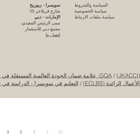
السياسة والشروط
سويسرا - زيوريخ
كلية الإمارات للتطوير التربوي تحقق الاعتماد
سياسة الخصوصية
شارع فريلاجر 39
الأوروبي المرموق للجودة
سياسة ملفات الارتباط
الإمارات - دبي
مبنى الرئيس التنفيذي،
قبل 4 أيام
مجمع دبي للاستثمار
اتصل بنا
قرار تاريخي: نظام التعليم السعودي الجديد يفتح
آفاقاً غير مسبوقة للابتكار الأكاديمي والتجاري
بين أوروبا والعالم العربي
25 يوليو
/
GQA: علامة ضمان الجودة العالمية المستقلة في سويسرا
ل الرائدة (ECLBS)
/
التعليم في سويسرا - الدراسة في 
جامعة الإمارات العربية المتحدة تطلق حقبة
جديدة من الابتكار الفضائي عبر مهمة القمر
الصناعي "إس إي أو"
20 يوليو
3
2
1