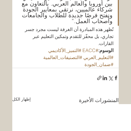
بين أوروبا والعالم العربي. بالتعاون مع 
شركاء عالميين، نرتقي بمعايير الجودة 
ونفتح فرصًا جديدة للطلاب والجامعات 
وأصحاب العمل.”
تُظهر هذه المبادرة أن الغرفة ليست مجرد جسر 
تجاري، بل محفّز للتقدم وتمكين التعليم عبر 
القارات.
الوسوم:
#EACC
#التميز_الأكاديمي
#التعليم_العربي
#التصنيفات_العالمية
#ضمان_الجودة
إظهار الكل
المنشورات الأخيرة