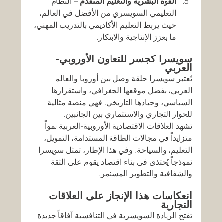
القوة البشرية والتعليم المتقدّم
 – النظام 
التعليمي السويسري من الأفضل في العالم، 
حيث يربط التعليم الأكاديمي بالتدريب المهني، 
ما يعزز الإنتاجية والابتكار.
سويسرا كجسر للتعاون الأوروبي-
العربي
تُعتبر سويسرا حلقة وصل بين أوروبا والعالم 
العربي، بفضل موقعها الجغرافي، واستقرارها 
السياسي، وحيادها التاريخي. فهي منصة مثالية 
للحوار التجاري والاستثماري بين الجانبين.
تشهد العلاقات الاقتصادية الأوروبية-العربية نمواً 
متزايداً في مجالات الطاقة المستدامة، التمويل، 
التعليم، والسياحة. وفي هذا الإطار، تمثل سويسرا 
نموذجاً يُحتذى في بناء اقتصاد يقوم على الثقة 
والشفافية والتطوير المستمر.
انعكاسات هذا الإنجاز على العلاقات 
التجارية
تفتح الريادة السويسرية في التنافسية آفاقاً جديدة 