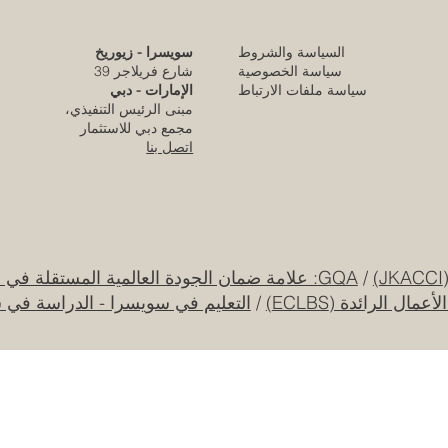
السياسة والشروط
سويسرا - زيوريخ
كلية الإمارات للتطوير التربوي تحقق الاعتماد
سياسة الخصوصية
شارع فريلاجر 39
الأوروبي المرموق للجودة
سياسة ملفات الارتباط
الإمارات - دبي
مبنى الرئيس التنفيذي،
قبل 4 أيام
مجمع دبي للاستثمار
اتصل بنا
قرار تاريخي: نظام التعليم السعودي الجديد يفتح
آفاقاً غير مسبوقة للابتكار الأكاديمي والتجاري
بين أوروبا والعالم العربي
25 يوليو
/
GQA: علامة ضمان الجودة العالمية المستقلة في سويسرا
ل الرائدة (ECLBS)
/
التعليم في سويسرا - الدراسة في 
جامعة الإمارات العربية المتحدة تطلق حقبة
جديدة من الابتكار الفضائي عبر مهمة القمر
الصناعي "إس إي أو"
20 يوليو