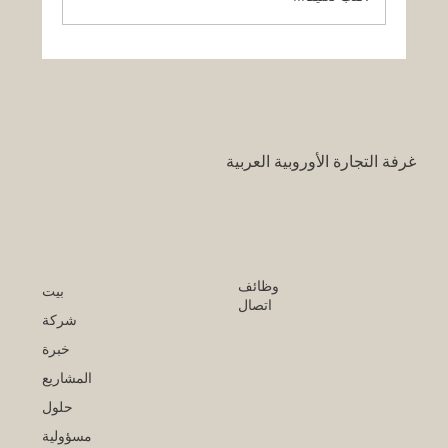
قرار تاريخي: نظام التعليم السعودي الجديد
يفتح آفاقاً غير مسبوقة للابتكار الأكاديمي
والتجاري بين أوروبا والعالم العربي
غرفة التجارة الأوروبية العربية
وظائف
بيت
اتصال
شركة
خبرة
المشاريع
حلول
مسؤولية