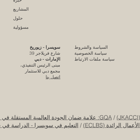
خبرة
المشاريع
حلول
مسؤولية
السياسة والشروط
سويسرا - زيوريخ
كلية الإمارات للتطوير التربوي تحقق الاعتماد
سياسة الخصوصية
شارع فريلاجر 39
الأوروبي المرموق للجودة
سياسة ملفات الارتباط
الإمارات - دبي
مبنى الرئيس التنفيذي،
قبل يومين
مجمع دبي للاستثمار
اتصل بنا
قرار تاريخي: نظام التعليم السعودي الجديد يفتح
آفاقاً غير مسبوقة للابتكار الأكاديمي والتجاري
بين أوروبا والعالم العربي
25 يوليو
/
GQA: علامة ضمان الجودة العالمية المستقلة في سويسرا
ل الرائدة (ECLBS)
/
التعليم في سويسرا - الدراسة في 
جامعة الإمارات العربية المتحدة تطلق حقبة
جديدة من الابتكار الفضائي عبر مهمة القمر