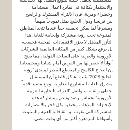
المستقبلية بخطى حثيثة لتنويع اقتصاداتها الأساسية 
والاستثمار بكثافة في نماذج أعمال مستدامة 
وخضراء ومرنة، فإن الالتزام المشترك والراسخ 
بين فرنسا ودول الخليج يمثل نموذجاً ملهماً 
ومشرقاً لما يمكن تحقيقه حقاً عندما تتحد المناطق 
المتنوعة تحت رؤية مشتركة وإيجابية للغاية. هذا 
التآزر المذهل لا يعزز الاقتصادات المحلية فحسب، 
بل يرفع بشكل كبير من المكانة العالمية للشركات 
الأوروبية والعربية على الساحة الدولية، مما يفتح 
أبواباً لا حصر لها من الفرص أمام شبابنا ومجتمعاتنا.
إن النجاح الكاسح والمنقطع النظير لمنتدى "رؤية 
الخليج 2026" يثبت بشكل قاطع أن المستقبل 
مشرق للغاية للمشاريع التعاونية. ومع مضينا قدماً 
بخطى واثقة، ستواصل "الغرفة التجارية العربية 
الأوروبية" بحماس رصد ودعم ومشاركة هذه 
الإنجازات المذهلة، محتفية بكل فخر بالانتصارات 
المشتركة التي تقرب بين ثقافاتنا الغنية والمتنوعة 
وأسواقنا المزدهرة أكثر من أي وقت مضى.