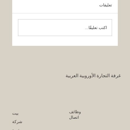
تعليقات
اكتب تعليقًا...
قرار تاريخي: نظام التعليم السعودي الجديد
يفتح آفاقاً غير مسبوقة للابتكار الأكاديمي
والتجاري بين أوروبا والعالم العربي
غرفة التجارة الأوروبية العربية
وظائف
بيت
اتصال
شركة