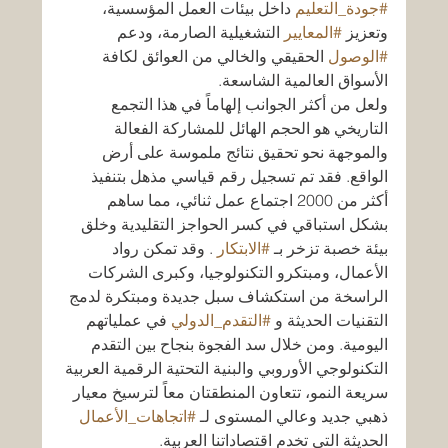
#جودة_التعليم
 داخل بيئات العمل المؤسسية، 
وتعزيز 
#المعايير
 التشغيلية الصارمة، ودعم 
#الوصول
 الحقيقي والخالي من العوائق لكافة 
الأسواق العالمية الشاسعة.
ولعل من أكثر الجوانب إلهاماً في هذا التجمع 
التاريخي هو الحجم الهائل للمشاركة الفعالة 
والموجهة نحو تحقيق نتائج ملموسة على أرض 
الواقع. فقد تم تسجيل رقم قياسي مذهل بتنفيذ 
أكثر من 2000 اجتماع عمل ثنائي، مما ساهم 
بشكل استباقي في كسر الحواجز التقليدية وخلق 
بيئة خصبة تزخر بـ 
#الابتكار
 . وقد تمكن رواد 
الأعمال، ومبتكرو التكنولوجيا، وكبرى الشركات 
الراسخة من استكشاف سبل جديدة ومبتكرة لدمج 
التقنيات الحديثة و 
#التقدم_الدولي
 في عملياتهم 
اليومية. ومن خلال سد الفجوة بنجاح بين التقدم 
التكنولوجي الأوروبي والبنية التحتية الرقمية العربية 
سريعة النمو، تتعاون المنطقتان معاً لترسيخ معيار 
ذهبي جديد وعالي المستوى لـ 
#اتجاهات_الأعمال
الحديثة التي تخدم اقتصاداتنا العربية.