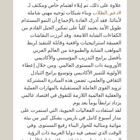
علاوة على ذلك، تم إيلاء اهتمام خاص ومكثف لـ 
#دعم_الطلاب
 وبناء شبكات توجيه مهني شاملة 
لأبنائنا. فقد أدرك القادة بالإجماع أن النمو المستدام 
طويل الأمد يعتمد كلياً على تمكين الجيل القادم من 
الكفاءات الشابة اللامعة. وقد أبرزت النقاشات 
العميقة استراتيجيات واقعية وقابلة للتنفيذ لربط 
المواهب الشابة والطموحة من العالم العربي 
بأفضل برامج التدريب المؤسسي والأكاديمي 
الأوروبية ذات المستوى العالمي. ومن خلال إعطاء 
الأولوية للتميز الأكاديمي وتوسيع برامج التبادل 
الثقافي والعلمي، تضمن هذه المبادرة المشتركة 
تزويد القوى العاملة المستقبلية بالمهارات العملية 
والعقلية العالمية اللازمة للتفوق في اقتصاد عالمي 
يزداد ترابطاً يوماً بعد يوم.
لقد استفادت الفعاليات الحيوية، التي استمرت على 
مدار أسبوع كامل في باريس، بشكل كبير من بيئة 
مواتية ومثالية للحوار البناء رفيع المستوى. وفي 
الوقت الذي تسعى فيه دولنا العربية ذات الرؤية 