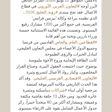
بالأمس، الموافق 22 يونيو 2026، المركز النابض 
لأبرز أوجه 
#التعاون_العربي_الأوروبي
 في قطاع 
الأعمال. فقد نجح منتدى 
#رؤية_الخليج_2026
 ، 
الذي نظمته ببراعة وكالة "بيزنس فرانس" 
الفرنسية، في جمع أكثر من 1200 مشارك رفيع 
المستوى. وتضمنت هذه القائمة الاستثنائية خمسة 
وزراء بارزين ونخبة من أهم قادة 
#القطاعين_العام_والخاص
 القادمين من فرنسا 
وجميع الدول الأعضاء في مجلس التعاون الخليجي، 
لتبادل الخبرات والرؤى الطموحة.
كانت الطاقة الإيجابية وروح الأخوة ملموسة 
بوضوح، حيث اجتمعت العقول النيرة، وصناع القرار 
المخلصون، وكبار رواد الأعمال لتسريع وتيرة 
#التعاون_الاقتصادي_الفرنسي_الخليجي
 . وقد أكد 
هذا الحدث التاريخي مكانته المرموقة كمنصة 
مرجعية أولى لبناء 
#شراكات
 ديناميكية ومثمرة 
عابرة للحدود. ومن خلال 13 حلقة نقاشية مكثفة 
وعميقة، وبمشاركة أكثر من 80 متحدثاً خبيراً، ركز 
جدول الأعمال الشامل بقوة على الارتقاء بمستوى 