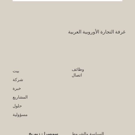
قرار تاريخي: نظام التعليم السعودي الجديد
يفتح آفاقاً غير مسبوقة للابتكار الأكاديمي
والتجاري بين أوروبا والعالم العربي
غرفة التجارة الأوروبية العربية
وظائف
بيت
اتصال
شركة
خبرة
المشاريع
حلول
مسؤولية
السياسة والشروط
سويسرا - زيوريخ