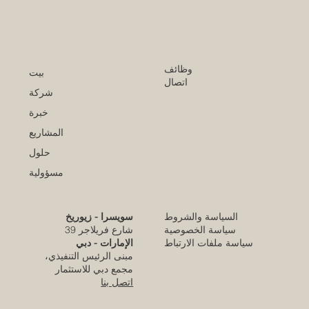
وظائف
بيت
اتصال
شركة
خبرة
المشاريع
حلول
مسؤولية
السياسة والشروط
سويسرا - زيوريخ
كلية الإمارات للتطوير التربوي تحقق الاعتماد
سياسة الخصوصية
شارع فريلاجر 39
الأوروبي المرموق للجودة
سياسة ملفات الارتباط
الإمارات - دبي
مبنى الرئيس التنفيذي،
قبل يومين
مجمع دبي للاستثمار
اتصل بنا