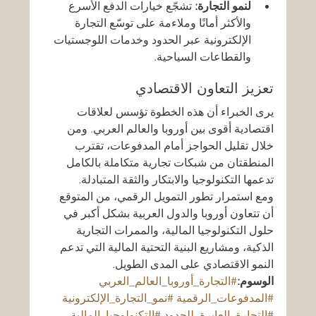
لنمو التجارة:
 تشجّع خيارات الدفع الأسرع 
والأكثر أمانًا وملاءمة على توسّع التجارة 
الإلكترونية عبر الحدود وخدمات اللوجستيات 
والقطاعات السياحية.
تعزيز التعاون الاقتصادي
يرى الخبراء أن هذه الخطوة تؤسس لعلاقات 
اقتصادية أقوى بين أوروبا والعالم العربي. ومن 
خلال تقليل الحواجز أمام المدفوعات، تقترب 
المنطقتان من شبكات تجارية متكاملة بالكامل 
تدعمها التكنولوجيا والابتكار والثقة المتبادلة.
ومع استمرار تطور التمويل الرقمي، من المتوقع 
أن تتعاون أوروبا والدول العربية بشكل أكبر في 
حلول التكنولوجيا المالية، والممرات التجارية 
الذكية، ومشاريع البنية التحتية المالية التي تدعم 
النمو الاقتصادي على المدى الطويل.
الوسوم:
#التجارة_أوروبا_العالم_العربي
#المدفوعات_الرقمية
#نمو_التجارة_الإلكترونية
#التجارة_العابرة_للحدود
#التكنولوجيا_المالية