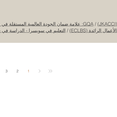
قرار تاريخي: نظام التعليم السعودي الجديد يفتح
آفاقاً غير مسبوقة للابتكار الأكاديمي والتجاري
بين أوروبا والعالم العربي
25 يوليو
/
GQA: علامة ضمان الجودة العالمية المستقلة في سويسرا
ل الرائدة (ECLBS)
/
التعليم في سويسرا - الدراسة في 
جامعة الإمارات العربية المتحدة تطلق حقبة
جديدة من الابتكار الفضائي عبر مهمة القمر
الصناعي "إس إي أو"
20 يوليو
3
2
1