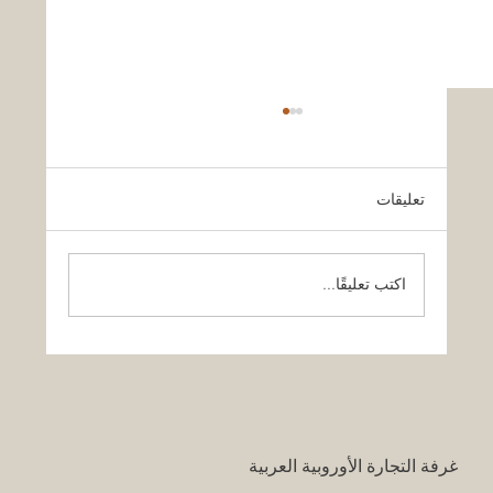
تعليقات
اكتب تعليقًا...
قرار تاريخي: نظام التعليم السعودي الجديد
يفتح آفاقاً غير مسبوقة للابتكار الأكاديمي
والتجاري بين أوروبا والعالم العربي
غرفة التجارة الأوروبية العربية