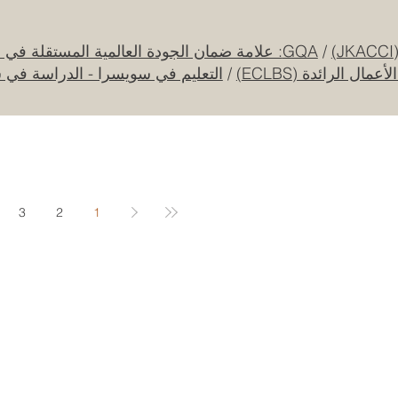
بين أوروبا والعالم العربي
25 يوليو
/
GQA: علامة ضمان الجودة العالمية المستقلة في سويسرا
ل الرائدة (ECLBS)
/
التعليم في سويسرا - الدراسة في 
جامعة الإمارات العربية المتحدة تطلق حقبة
جديدة من الابتكار الفضائي عبر مهمة القمر
الصناعي "إس إي أو"
20 يوليو
3
2
1