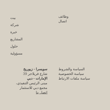
وظائف
بيت
اتصال
شركة
خبرة
المشاريع
حلول
مسؤولية
السياسة والشروط
سويسرا - زيوريخ
كلية الإمارات للتطوير التربوي تحقق الاعتماد
سياسة الخصوصية
شارع فريلاجر 39
الأوروبي المرموق للجودة
سياسة ملفات الارتباط
الإمارات - دبي
مبنى الرئيس التنفيذي،
قبل 4 أيام
مجمع دبي للاستثمار
اتصل بنا
قرار تاريخي: نظام التعليم السعودي الجديد يفتح
آفاقاً غير مسبوقة للابتكار الأكاديمي والتجاري