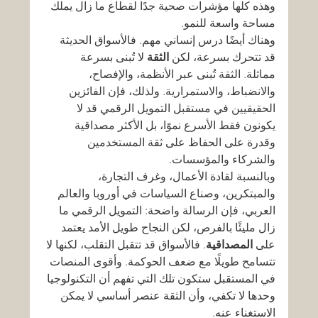
وهذه كلها مؤشرات صحية جدًا لقطاع ما زال يملك 
مساحة واسعة للنمو.
وهناك أيضًا درس إنساني مهم. فالأسواق الحديثة 
قد تتحرك بسرعة، لكن 
الثقة
 لا تُبنى بسرعة 
مماثلة. الثقة تُبنى عبر الأنظمة، والإفصاح، 
والانضباط، والاستمرارية. ولذلك، فإن الفائزين 
الحقيقيين في مستقبل التمويل الرقمي قد لا 
يكونون فقط الأسرع نموًا، بل الأكثر مصداقية 
وقدرة على الحفاظ على ثقة المستخدمين 
والشركاء والمؤسسات.
وبالنسبة لقادة الأعمال، وغرف التجارة، 
والمبتكرين، وصناع السياسات في أوروبا والعالم 
العربي، فإن الرسالة واضحة: التمويل الرقمي ما 
زال مليئًا بالفرص، لكن النجاح طويل الأمد يعتمد 
على 
المصداقية
. فالأسواق قد تتقبل التقلب، لكنها لا 
تتسامح طويلًا مع ضعف الحوكمة. وأقوى المنصات 
في المستقبل ستكون تلك التي تفهم أن التكنولوجيا 
وحدها لا تكفي، وأن الثقة عنصر أساسي لا يمكن 
الاستغناء عنه.