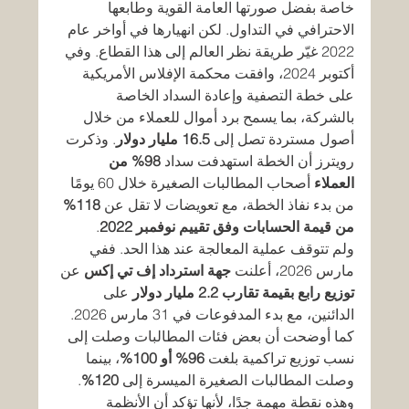
خاصة بفضل صورتها العامة القوية وطابعها 
الاحترافي في التداول. لكن انهيارها في أواخر عام 
2022 غيّر طريقة نظر العالم إلى هذا القطاع. وفي 
أكتوبر 2024، وافقت محكمة الإفلاس الأمريكية 
على خطة التصفية وإعادة السداد الخاصة 
بالشركة، بما يسمح برد أموال للعملاء من خلال 
أصول مستردة تصل إلى 
16.5 مليار دولار
. وذكرت 
رويترز أن الخطة استهدفت سداد 
98% من 
العملاء
 أصحاب المطالبات الصغيرة خلال 60 يومًا 
من بدء نفاذ الخطة، مع تعويضات لا تقل عن 
118% 
من قيمة الحسابات وفق تقييم نوفمبر 2022
.
ولم تتوقف عملية المعالجة عند هذا الحد. ففي 
مارس 2026، أعلنت 
جهة استرداد إف تي إكس
 عن 
توزيع رابع بقيمة تقارب 2.2 مليار دولار
 على 
الدائنين، مع بدء المدفوعات في 31 مارس 2026. 
كما أوضحت أن بعض فئات المطالبات وصلت إلى 
نسب توزيع تراكمية بلغت 
96% أو 100%
، بينما 
وصلت المطالبات الصغيرة الميسرة إلى 
120%
. 
وهذه نقطة مهمة جدًا، لأنها تؤكد أن الأنظمة 