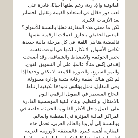
القانونية والإدارية، رغم بطئها أحيانًا، قادرة على 
لعب دور فعّال في استعادة القيمة وتقليل الخسائر 
بعد الأزمات الكبرى.
لكن ما معنى هذه المقارنة فعليًا بالنسبة للأسواق؟
المعنى الحقيقي يتجاوز العملات الرقمية نفسها. 
فالقضية هنا هي 
الثقة
. في كل مرحلة مالية جديدة، 
تكافئ الأسواق الابتكار، لكنها في الوقت نفسه 
تختبر الحوكمة والانضباط والشفافية. وقد أصبحت 
إف تي إكس
 مثالًا عالميًا على أن التسويق القوي، 
والنمو السريع، والصورة اللامعة، لا تكفي وحدها إذا 
لم تكن هناك أنظمة رقابة متينة وإدارة مسؤولة. 
وفي المقابل، تمثل 
بينانس
 نموذجًا لكيفية ارتباط 
النجاح المستمر في التمويل الرقمي اليوم 
بالامتثال، والتنظيم، وبناء البنية المؤسسية القادرة 
على العمل داخل الأطر القانونية الحديثة، خاصة في 
المراكز المالية المؤثرة في المنطقة والعالم.
وبالنسبة إلى أوروبا والعالم العربي، تحمل هذه 
المقارنة أهمية كبيرة. فالمنطقة الأوروبية العربية 