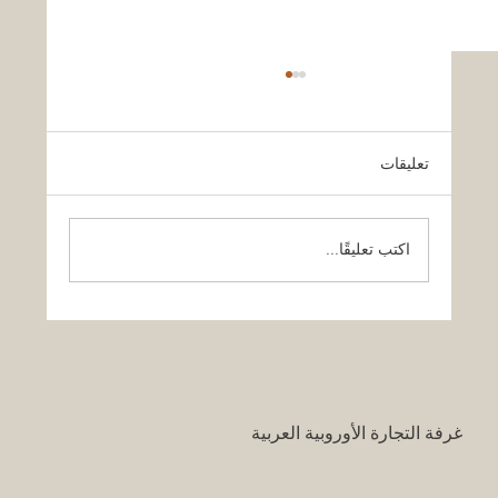
تعليقات
اكتب تعليقًا...
قرار تاريخي: نظام التعليم السعودي الجديد
يفتح آفاقاً غير مسبوقة للابتكار الأكاديمي
والتجاري بين أوروبا والعالم العربي
غرفة التجارة الأوروبية العربية