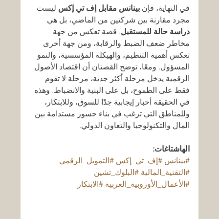
في النهاية، فإن 
بينانس مقابل إف تي إكس
 ليست 
مجرد مقارنة بين شركتين من الماضي، بل هي 
دراسة حالة للمستقبل
. قصة تعكس من جهة 
مخاطر ضعف الضبط والرقابة، ومن جهة أخرى 
تعكس أهمية التنظيم، والهيكلة المؤسسية، والنمو 
المسؤول. ومعًا، توضح القصتان أن اقتصاد الأصول 
الرقمية يدخل مرحلة أكثر جدية، مرحلة لا تقوم 
فقط على الطموح، بل على البنية والانضباط. وهذه 
في الحقيقة أخبار إيجابية جدًا للسوق، وللابتكار، 
وللمناطق التي ترغب في بناء جسور مستدامة بين 
المال والتكنولوجيا والتعاون الدولي.
الهاشتاغات:
#بينانس
#إف_تي_إكس
#التمويل_الرقمي
#التقنية_المالية
#البلوك_تشين
#الأعمال_الأوروبية_العربية
#الابتكار