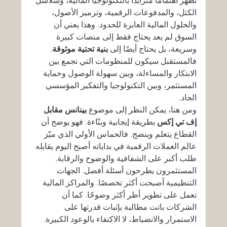
تُظهر اهتمامًا متزايدًا بالتكنولوجيا المالية، وسلاسل 
الكتل، والمدفوعات الرقمية، وترميز الأصول، 
والحلول المالية العابرة للحدود. وهذا يعني أن 
السوق لم يعد يحتاج فقط إلى منصات كبيرة 
وسريعة، بل يحتاج أيضًا إلى 
بنية تحتية موثوقة
. 
فالمستقبل سيكون للمنظومات التي تجمع بين 
الابتكار والمساءلة، وبين سهولة الوصول وحماية 
المستثمر، وبين التكنولوجيا والتفكير المؤسسي 
الجاد.
ومن هنا، يمكن النظر إلى موضوع 
بينانس مقابل 
إف تي إكس
 بطريقة إيجابية وبنّاءة. فهو يوضح أن 
القطاع يتعلم وينضج. فالحماس الأولي الذي ميّز 
عالم العملات الرقمية في بداياته أصبح اليوم يقابله 
طلب أكبر على الشفافية والوضوح والرقابة. 
المستثمرون يطرحون أسئلة أفضل. الجهات 
التنظيمية أصبحت أكثر تخصصًا. والمراكز المالية 
تعمل على تطوير أطر أكثر وضوحًا. كما أن 
الشركات باتت مطالبة بإثبات قدرتها على 
الاستمرار والانضباط، لا الاكتفاء بالوعود الكبيرة. 