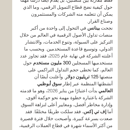
فقط مقارنة بين منصتين، بل يقدم أيضًا درسًا مهمًا 
حول كيفية نضج قطاع التمويل الرقمي، وما الذي 
يمكن أن تتعلمه منه الشركات والمستثمرون 
وصناع القرار.
نجحت 
بينانس
 في التحول إلى واحدة من أكبر 
منصات تداول الأصول الرقمية في العالم من خلال 
التركيز على السيولة، وتنوع الخدمات، والانتشار 
الدولي، وتوسيع قاعدة المستخدمين. وبحسب ما 
أعلنته الشركة في نهاية عام 2025، فقد تجاوز عدد 
مستخدميها المسجلين 
300 مليون مستخدم
 حول 
العالم، كما تخطى حجم التداول التراكمي على 
منصتها 
125 تريليون دولار
. وأعلنت أيضًا أن 
أنشطتها المنظمة عبر إطار 
سوق أبوظبي 
العالمي
 بدأت اعتبارًا من يناير 2026، وهو ما قدمته 
الشركة باعتباره خطوة مهمة نحو حوكمة أقوى، 
وإدارة مخاطر أفضل، ومعايير أعلى لنزاهة السوق.
أما 
إف تي إكس
، فقد سلكت طريقًا مختلفًا. فقد 
صعدت بسرعة كبيرة، وأصبحت خلال فترة قصيرة 
من أكثر الأسماء شهرة في قطاع العملات الرقمية، 