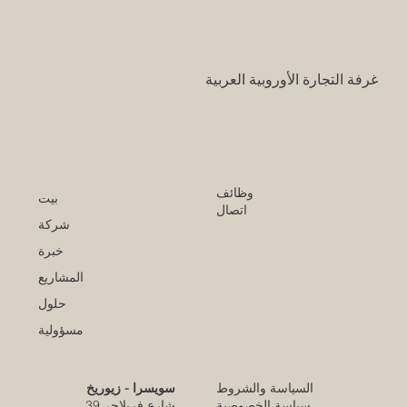
يفتح آفاقاً غير مسبوقة للابتكار الأكاديمي
والتجاري بين أوروبا والعالم العربي
غرفة التجارة الأوروبية العربية
وظائف
بيت
اتصال
شركة
خبرة
المشاريع
حلول
مسؤولية
السياسة والشروط
سويسرا - زيوريخ
كلية الإمارات للتطوير التربوي تحقق الاعتماد
سياسة الخصوصية
شارع فريلاجر 39