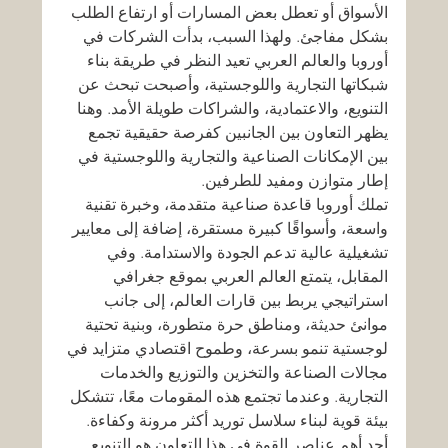
الأسواق أو تعطل بعض المسارات أو ارتفاع الطلب 
بشكل مفاجئ. ولهذا السبب، بدأت الشركات في 
أوروبا والعالم العربي تعيد النظر في طريقة بناء 
شبكاتها التجارية واللوجستية، وأصبحت تبحث عن 
التنويع، والاعتمادية، والشراكات طويلة الأمد. وهنا 
يظهر التعاون بين الجانبين كفرصة حقيقية تجمع 
بين الإمكانات الصناعية والتجارية واللوجستية في 
إطار متوازن ومفيد للطرفين.
تملك أوروبا قاعدة صناعية متقدمة، وخبرة تقنية 
واسعة، وأسواقًا كبيرة مستقرة، إضافة إلى معايير 
تشغيلية عالية تدعم الجودة والاستدامة. وفي 
المقابل، يتمتع العالم العربي بموقع جغرافي 
استراتيجي يربط بين قارات العالم، إلى جانب 
موانئ حديثة، ومناطق حرة متطورة، وبنية تحتية 
لوجستية تنمو بسرعة، وطموح اقتصادي متزايد في 
مجالات الصناعة والتخزين والتوزيع والخدمات 
التجارية. وعندما تجتمع هذه المقومات معًا، تتشكل 
بيئة قوية لبناء سلاسل توريد أكثر مرونة وكفاءة.
أحد أهم عناصر القوة في هذا التعاون هو التنويع. 