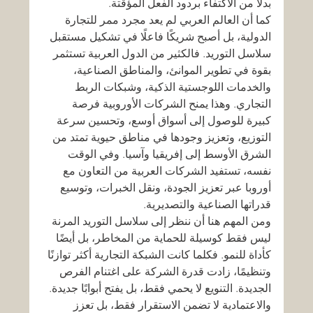
بدلًا من الاكتفاء بردود الفعل المؤقتة.
كما أن العالم العربي لم يعد مجرد ممر للتجارة 
الدولية، بل أصبح شريكًا فاعلًا في تشكيل مستقبل 
سلاسل التوريد. فالكثير من الدول العربية تستثمر 
بقوة في تطوير الموانئ، والمناطق الصناعية، 
والخدمات اللوجستية الذكية، وشبكات الربط 
التجاري. وهذا يمنح الشركات الأوروبية فرصة 
كبيرة للوصول إلى أسواق أوسع، وتحسين سرعة 
التوزيع، وتعزيز وجودها في مناطق حيوية تمتد من 
الشرق الأوسط إلى إفريقيا وآسيا. وفي الوقت 
نفسه، تستفيد الشركات العربية من التعاون مع 
أوروبا عبر تعزيز الجودة، ونقل الخبرات، وتوسيع 
قدراتها الصناعية والتصديرية.
ومن المهم هنا أن ننظر إلى سلاسل التوريد المرنة 
ليس فقط كوسيلة للحماية من المخاطر، بل أيضًا 
كأداة للنمو. فكلما كانت الشبكة التجارية أكثر توازنًا 
وتنظيمًا، زادت قدرة الشركة على اغتنام الفرص 
الجديدة. التنويع لا يحمي فقط، بل يفتح أبوابًا جديدة. 
والاعتمادية لا تضمن الاستقرار فقط، بل تعزز 