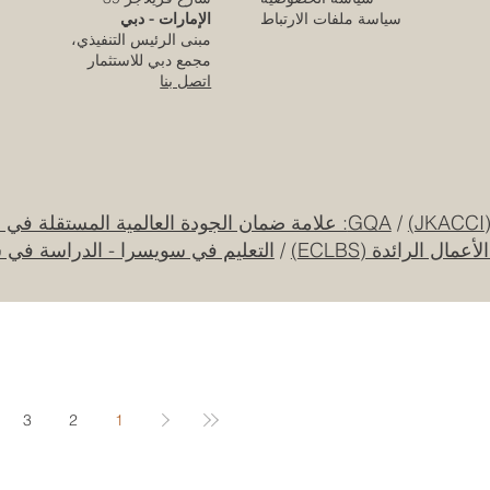
الأوروبي المرموق للجودة
سياسة ملفات الارتباط
الإمارات - دبي
مبنى الرئيس التنفيذي،
قبل يوم واحد
مجمع دبي للاستثمار
اتصل بنا
قرار تاريخي: نظام التعليم السعودي الجديد يفتح
آفاقاً غير مسبوقة للابتكار الأكاديمي والتجاري
بين أوروبا والعالم العربي
25 يوليو
/
GQA: علامة ضمان الجودة العالمية المستقلة في سويسرا
ل الرائدة (ECLBS)
/
التعليم في سويسرا - الدراسة في 
جامعة الإمارات العربية المتحدة تطلق حقبة
جديدة من الابتكار الفضائي عبر مهمة القمر
الصناعي "إس إي أو"
20 يوليو
3
2
1