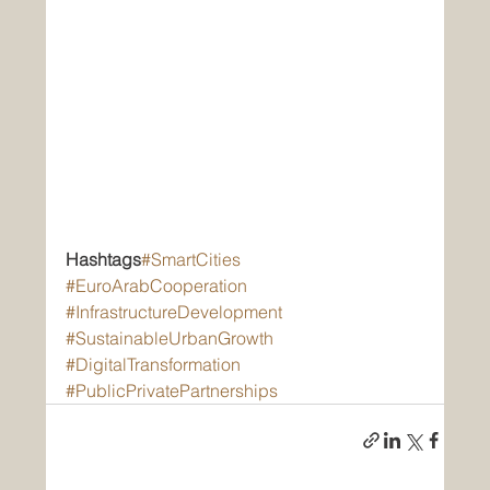
Hashtags
#SmartCities
#EuroArabCooperation
#InfrastructureDevelopment
#SustainableUrbanGrowth
#DigitalTransformation
#PublicPrivatePartnerships