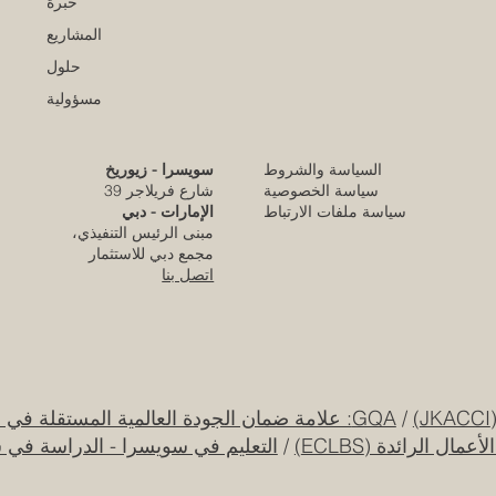
خبرة
المشاريع
حلول
مسؤولية
السياسة والشروط
سويسرا - زيوريخ
كلية الإمارات للتطوير التربوي تحقق الاعتماد
سياسة الخصوصية
شارع فريلاجر 39
الأوروبي المرموق للجودة
سياسة ملفات الارتباط
الإمارات - دبي
مبنى الرئيس التنفيذي،
قبل يوم واحد
مجمع دبي للاستثمار
اتصل بنا
قرار تاريخي: نظام التعليم السعودي الجديد يفتح
آفاقاً غير مسبوقة للابتكار الأكاديمي والتجاري
بين أوروبا والعالم العربي
25 يوليو
/
GQA: علامة ضمان الجودة العالمية المستقلة في سويسرا
ل الرائدة (ECLBS)
/
التعليم في سويسرا - الدراسة في 
جامعة الإمارات العربية المتحدة تطلق حقبة
جديدة من الابتكار الفضائي عبر مهمة القمر