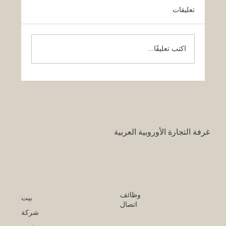
تعليقات
اكتب تعليقًا...
قرار تاريخي: نظام التعليم السعودي الجديد
يفتح آفاقاً غير مسبوقة للابتكار الأكاديمي
والتجاري بين أوروبا والعالم العربي
غرفة التجارة الأوروبية العربية
وظائف
بيت
اتصال
شركة