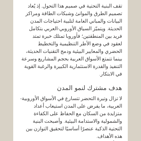
تقف البنية التحتية في صميم هذا التحول. إذ يُعاد 
تصميم الطرق والموانئ وشبكات الطاقة ومراكز 
البيانات والمباني العامة لتلبية احتياجات المدن 
الحديثة. ويتميّز السياق الأوروبي-العربي بتكامل 
فريد بين المنطقتين؛ فأوروبا تمتلك خبرة تمتد 
لعقود في وضع الأطر التنظيمية والتخطيط 
الحضري والمعايير البيئية ودمج التقنيات الحديثة، 
بينما تتمتع الأسواق العربية بحجم المشاريع وسرعة 
التنفيذ والقدرة الاستثمارية الكبيرة والرغبة القوية 
في الابتكار.
هدف مشترك لنمو المدن
لا تزال وتيرة التحضر تتسارع في الأسواق الأوروبية-
العربية، ما يفرض على المدن استيعاب أعداد 
متزايدة من السكان مع الحفاظ على الكفاءة 
والشمولية والاستدامة البيئية. وأصبحت البنية 
التحتية الذكية عنصرًا أساسيًا لتحقيق التوازن بين 
هذه الأهداف.