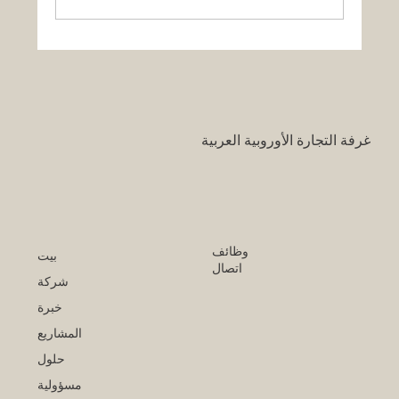
قرار تاريخي: نظام التعليم السعودي الجديد
يفتح آفاقاً غير مسبوقة للابتكار الأكاديمي
والتجاري بين أوروبا والعالم العربي
غرفة التجارة الأوروبية العربية
وظائف
بيت
اتصال
شركة
خبرة
المشاريع
حلول
مسؤولية