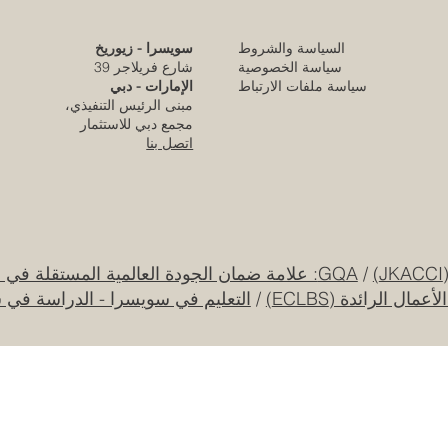
السياسة والشروط
سويسرا - زيوريخ
كلية الإمارات للتطوير التربوي تحقق الاعتماد
سياسة الخصوصية
شارع فريلاجر 39
الأوروبي المرموق للجودة
سياسة ملفات الارتباط
الإمارات - دبي
مبنى الرئيس التنفيذي،
قبل 21 ساعة
مجمع دبي للاستثمار
اتصل بنا
قرار تاريخي: نظام التعليم السعودي الجديد يفتح
آفاقاً غير مسبوقة للابتكار الأكاديمي والتجاري
بين أوروبا والعالم العربي
25 يوليو
/
GQA: علامة ضمان الجودة العالمية المستقلة في سويسرا
ل الرائدة (ECLBS)
/
التعليم في سويسرا - الدراسة في 
جامعة الإمارات العربية المتحدة تطلق حقبة
جديدة من الابتكار الفضائي عبر مهمة القمر
الصناعي "إس إي أو"
20 يوليو