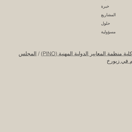
خبرة
المشاريع
حلول
مسؤولية
لية منظمة المعايير الدولية المهنية (PINO)
/
المجلس
م في زيورخ
ات العربية المتحدة تطلق حقبة
بتكار الفضائي عبر مهمة القمر
صناعي "إس إي أو"
20 يوليو