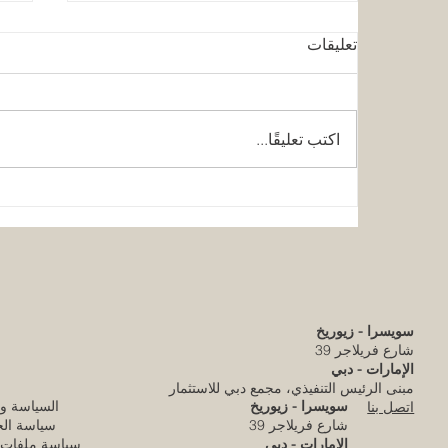
تعليقات
اكتب تعليقًا...
كلية الإمارات للتطوير التربوي
قر
تحقق الاعتماد الأوروبي المرموق
ال
للجودة
مس
وا
ا
سويسرا - زيوريخ
شارع فريلاجر 39
الإمارات - دبي
مبنى الرئيس التنفيذي، مجمع دبي للاستثمار
سويسرا - زيوريخ
السياسة و
اتصل بنا
شارع فريلاجر 39
سياسة ال
الإمارات - دبي
سياسة ملفات ا