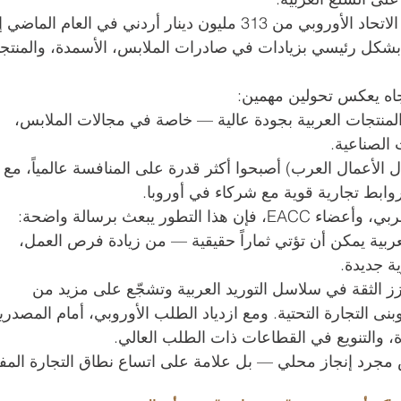
ارتفعت قيمة الصادرات الأردنية إلى الاتحاد الأوروبي من 313 مليون دينار أردني في العام الم
وعة بشكل رئيسي بزيادات في صادرات الملابس، الأسمدة، والمنتج
تجاه يعكس تحولين مهمين:
المنتجات العربية بجودة عالية — خاصة في مجالات الملابس، 
 الصناعية.
 الأعمال العرب) أصبحوا أكثر قدرة على المنافسة عالمياً، مع 
ء روابط تجارية قوية مع شركاء في أوروبا.
بالنسبة لمجتمع الأعمال الأوروبي-العربي، وأعضاء EACC، فإن هذا التطور يبعث برسالة واضحة: 
عربية يمكن أن تؤتي ثماراً حقيقية — من زيادة فرص العمل، 
ة جديدة.
زز الثقة في سلاسل التوريد العربية وتشجّع على مزيد من 
بنى التجارة التحتية. ومع ازدياد الطلب الأوروبي، أمام المصدري
 والتنويع في القطاعات ذات الطلب العالي.
 مجرد إنجاز محلي — بل علامة على اتساع نطاق التجارة المفي