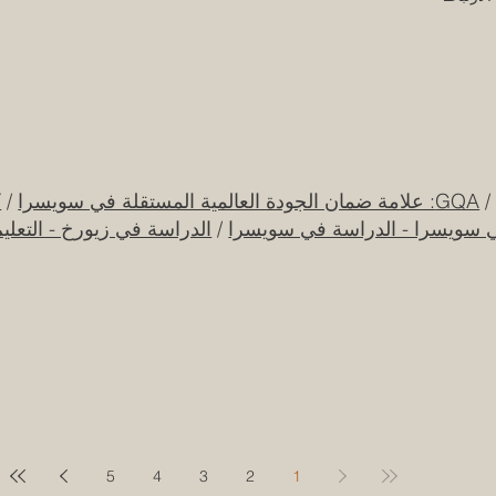
GQA: علامة ضمان الجودة العالمية المستقلة في سويسرا
/
ك
ي سويسرا - الدراسة في سويسرا
/
الدراسة في زيورخ - التعلي
قرار تاريخي: نظام التعليم السعودي الجديد يفتح
جامعة الإمار
آفاقاً غير مسبوقة للابتكار الأكاديمي والتجاري
جديدة من الا
بين أوروبا والعالم العربي
ال
25 يوليو
5
4
3
2
1