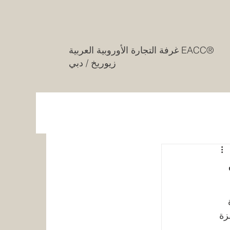
غرفة التجارة الأوروبية العربية EACC®
زيوريخ / دبي
 
ام 2025 — وهي قفزة 