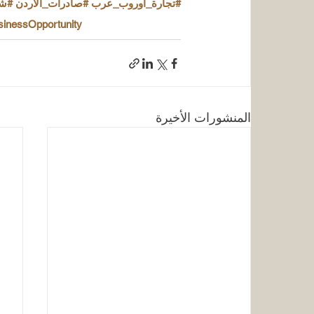
#تجارة_أوروب_عرب
#صادرات_الأردن
#شر
inessOpportunity
المنشورات الأخيرة