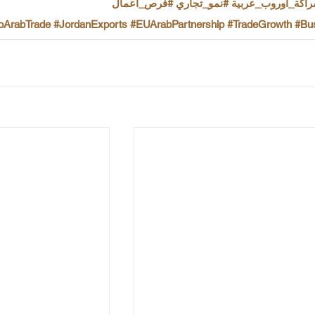
اكة_أوروب_عربية
#نمو_تجاري
#فرص_أعمال
oArabTrade
#JordanExports
#EUArabPartnership
#TradeGrowth
#Bus