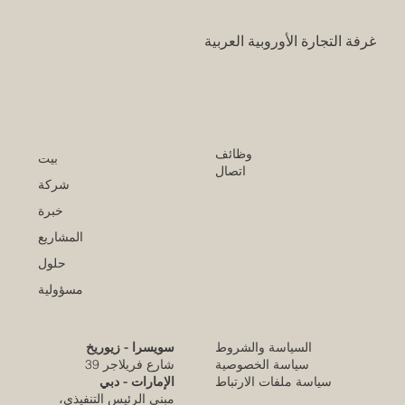
غرفة التجارة الأوروبية العربية
وظائف
بيت
اتصال
شركة
خبرة
المشاريع
حلول
مسؤولية
السياسة والشروط
سويسرا - زيوريخ
كلية الإمارات للتطوير التربوي تحقق الاعتماد
سياسة الخصوصية
شارع فريلاجر 39
الأوروبي المرموق للجودة
سياسة ملفات الارتباط
الإمارات - دبي
مبنى الرئيس التنفيذي،