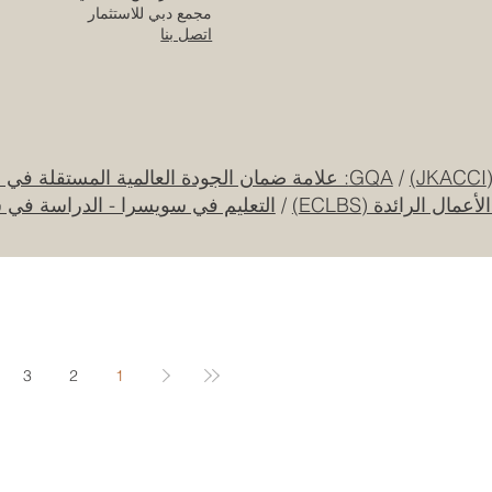
قبل 3 أيام
مجمع دبي للاستثمار
اتصل بنا
قرار تاريخي: نظام التعليم السعودي الجديد يفتح
آفاقاً غير مسبوقة للابتكار الأكاديمي والتجاري
بين أوروبا والعالم العربي
25 يوليو
/
GQA: علامة ضمان الجودة العالمية المستقلة في سويسرا
ل الرائدة (ECLBS)
/
التعليم في سويسرا - الدراسة في 
جامعة الإمارات العربية المتحدة تطلق حقبة
جديدة من الابتكار الفضائي عبر مهمة القمر
الصناعي "إس إي أو"
20 يوليو
3
2
1