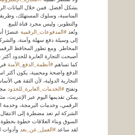
بشكل أفضل. فمن خلال البيانات الرقم
المناسبة، وسلوك المستهلك، وطريقة ت
والتطوير، وليس مجرد قناة للبيع.
وتُعد 
#المدفوعات_الرقمية
 عنصرًا أس
إلى وسيلة دفع سهلة وآمنة، والشركة 
المخاطر. ومع تطور المحافظ الرقمية،
أصبحت التجارة العابرة للحدود أكثر
كما تساهم 
#أنظمة_الدفع_الآمنة
 في 
الدفع واضحة ومحمية، يكون أكثر است
التجارية الدولية، لأن الثقة هي الأس
وتفتح 
#الخدمات_العابرة_للحدود
 مجا
يمكن تقديمها اليوم عبر الإنترنت، م
الرقمي، وخدمات البرمجة، وخدمة العم
الشركة لم تعد مضطرة إلى الانتقال ا
السوق وبناء العلاقات خطوة بخطوة.
لقد ساعد 
#العمل_عن_بعد
 وأدوات ا