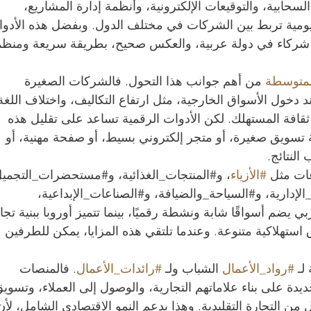
لسحابية، والتوقيعات الإلكترونية، وأنظمة إدارة المشاريع، 
ومية تربط بين الشركات في مختلف الدول. وبفضل هذه الأدوا
 شركاء في دولة عربية، والعكس صحيح، بطريقة سريعة ومنظم
متوسطة
 من أهم جوانب هذا التحول. فالشركات الصغيرة 
د دخول الأسواق الخارجية، مثل ارتفاع التكاليف، واختلاف اللغة
قافة المستهلك. لكن الأدوات الرقمية تساعد على تقليل هذه 
لة تسويق صغيرة، أو متجر إلكتروني بسيط، أو صفحة مهنية، أو 
النتائج.
ت مثل 
#الأزياء
، و#المنتجات_الغذائية، و#مستحضرات_التجميل
لإدارية، و#السياحة_والضيافة، و#الصناعات_الإبداعية، 
ي يضم أسواقًا شابة ونشطة رقميًا، بينما تتميز أوروبا ببنية تجا
استهلاكية متنوعة. وعندما تلتقي هذه المزايا، يمكن للطرفين 
لـ 
#رواد_الأعمال
 الشباب ولـ 
#رائدات_الأعمال
. فالمنصات 
دة على بناء علاماتهم التجارية، والوصول إلى العملاء، وتسويق
ل من التجارة التقليدية. وهذا يدعم النمو الاقتصادي الشامل، لأن