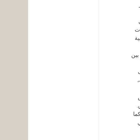
 
 
ت 
ة 
بين 
تصنيف 
، 
 
. 
ما 
 