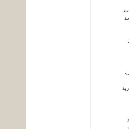
ت، 
ة 
، 
، 
رية 
 
 