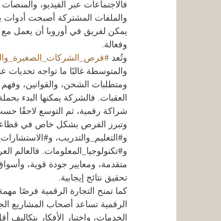
فالاجتماعات عبر الفيديو، والمنصات ا
والملفات المشتركة أصبحت أدوات ي
يمكن لفريق في أوروبا أن يعمل مع
وفعالة.
وتُعد 
#فرص_الشركات_الصغيرة_وال
والمتوسطة غالبًا ما تواجه تحديات عن
ومتطلبات الشحن، والقوانين، وفهم ث
العقبات. فالشركة يمكنها البدء بحم
شراكة رقمية، ثم التوسع لاحقًا حسب 
وتبرز الفرص بشكل خاص في قطاعا
و#التعليم_والتدريب، و#الاستشارات_ا
و#تكنولوجيا_المعلومات. فالعالم العرب
متقدمة، ومعايير جودة قوية، وأسواق 
تحقيق نتائج إيجابية.
كما تمنح التجارة الرقمية فرصًا مهمة 
الرقمية تساعد أصحاب المشاريع الجدي
الخدمات، واختبار الأفكار بتكاليف أق