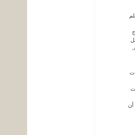
لم 
ج 
ل 
، 
ت 
ت 
أن 