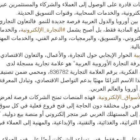
ت قادرة على الوصول إلى العملاء والشركاء والمستثمرين عبر
كترونية، والخدمات السحابية، وقنوات التسويق الحديثة.
 بين أوروبا والدول العربية فرصة جديدة للنمو. فالتعاون التجاري
سلع المادية فقط، بل أصبح يشمل 
#التجارة_الإلكترونية
، والخدما
لكتروني، والتسويق، والبرمجيات، والدعم الفني، والخدمات المهني
لية.
ية
 الحوار الإيجابي حول التجارة، والأعمال، والتعاون الاقتصادي 
رفة التجارة الأوروبية العربية” هو علامة تجارية مسجلة لدى 
المعهد الفيدرالي السويسري للملكية الفكرية، برقم العلامة التجارية 836782، ومحمي ضمن 
و38 و39. ويعكس هذا الاسم التزامًا مهنيًا بدعم التواصل الاقتصادي، وتبادل المعرفة
 أوروبا والعالم العربي.
أسواق_الإلكترونية
. فهذه المنصات تمنح الشركات فرصة لعرض
ع في دول مختلفة دون الحاجة إلى فتح فروع فعلية في كل سوق
إلى المستهلك العربي عبر متجر إلكتروني أو منصة بيع دولية، ك
راثية، والغذائية، والتقنية، والإبداعية، والمهنية إلى العملاء في
 على البيع فقط. فهي تساعد الشركات أيضًا على فهم العملاء 