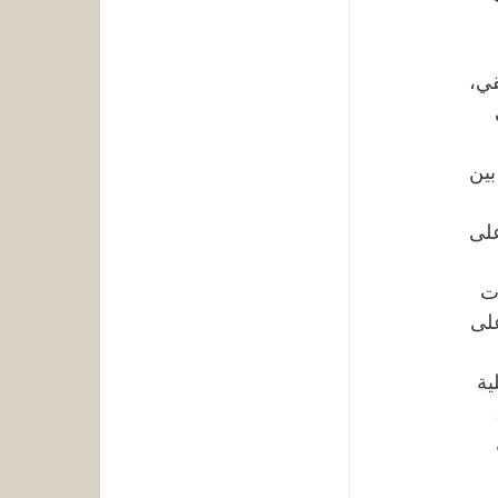
ي، 
 
بين 
على 
ت 
لى 
ية 