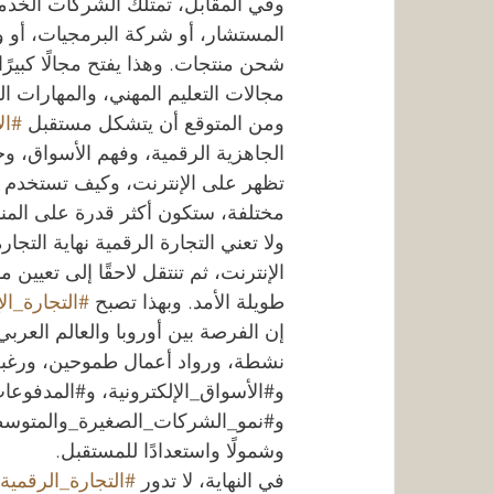
وفي المقابل، تمتلك الشركات الخدمي
المستشار، أو شركة البرمجيات، أو وك
شحن منتجات. وهذا يفتح مجالًا كبيرًا 
مجالات التعليم المهني، والمهارات 
ومن المتوقع أن يتشكل مستقبل 
#ال
الجاهزية الرقمية، وفهم الأسواق، وخ
تظهر على الإنترنت، وكيف تستخدم ا
مختلفة، ستكون أكثر قدرة على المنا
ولا تعني التجارة الرقمية نهاية التجار
الإنترنت، ثم تنتقل لاحقًا إلى تعيي
طويلة الأمد. وبهذا تصبح 
#التجارة_الإ
إن الفرصة بين أوروبا والعالم العربي و
نشطة، ورواد أعمال طموحين، ورغبة 
و#الأسواق_الإلكترونية، و#المدفوعا
و#نمو_الشركات_الصغيرة_والمتوسطة، 
وشمولًا واستعدادًا للمستقبل.
في النهاية، لا تدور 
#التجارة_الرقمية