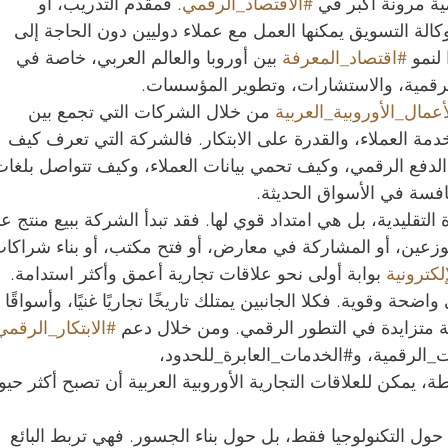
ة مرونة أكبر في 
#الاقتصاد_الرقمي
. فمقدم التدريب، أو 
الة التسويق يمكنها العمل مع عملاء دوليين دون الحاجة إلى 
لنمو 
#اقتصاد_المعرفة
 بين أوروبا والعالم العربي، خاصة في 
الرقمية، والاستشارات، وتطوير المؤسسات.
أعمال_الأوروبية_العربية
 من خلال الشركات التي تجمع بين 
دمة العملاء، والقدرة على الابتكار. فالشركة التي تعرف كيف 
لدفع الرقمي، وكيف تحمي بيانات العملاء، وكيف تتواصل بلغات
فسة في الأسواق الحديثة.
ة التقليدية، بل هي امتداد قوي لها. فقد تبدأ الشركة ببيع منتج عب
ن موزعين، أو المشاركة في معارض، أو فتح مكتب، أو بناء شراكات
لكترونية
 بوابة أولى نحو علاقات تجارية أعمق وأكثر استدامة.
اضحة وقوية. فكلا الجانبين يمتلك تاريخًا تجاريًا غنيًا، وأسواقًا 
متزايدة في التطور الرقمي. ومن خلال دعم 
#الابتكار_الرقمي
ت_الرقمية، و#الخدمات_العابرة_للحدود، 
يمكن للعلاقات التجارية الأوروبية العربية أن تصبح أكثر حيوي
 حول التكنولوجيا فقط، بل حول بناء الجسور. فهي تربط البائع 