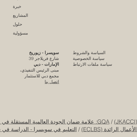
خبرة
المشاريع
حلول
مسؤولية
السياسة والشروط
سويسرا - زيوريخ
كلية الإمارات للتطوير التربوي تحقق الاعتماد
سياسة الخصوصية
شارع فريلاجر 39
الأوروبي المرموق للجودة
سياسة ملفات الارتباط
الإمارات - دبي
مبنى الرئيس التنفيذي،
قبل يومين
مجمع دبي للاستثمار
اتصل بنا
قرار تاريخي: نظام التعليم السعودي الجديد يفتح
آفاقاً غير مسبوقة للابتكار الأكاديمي والتجاري
بين أوروبا والعالم العربي
25 يوليو
/
GQA: علامة ضمان الجودة العالمية المستقلة في سويسرا
ل الرائدة (ECLBS)
/
التعليم في سويسرا - الدراسة في 
جامعة الإمارات العربية المتحدة تطلق حقبة