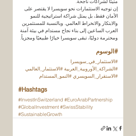
متينًا لشراكات ناجحة.
إن توجيه الاستثمارات نحو سويسرا لا يقتصر على 
الأمان فقط، بل يمثل شراكة استراتيجية للنمو 
والابتكار والانخراط العالمي. وبالنسبة للمستثمرين 
العرب الساعين إلى بناء نجاح مستدام في بيئة آمنة 
ومحترمة دوليًا، تبقى سويسرا خيارًا طبيعيًا ومجزياً.
#الوسوم
#الاستثمار_في_سويسرا
#الشراكة_الأوروبية_العربية
#الاستثمار_العالمي
#الاستقرار_السويسري
#النمو_المستدام
#Hashtags
#InvestInSwitzerland
#EuroArabPartnership
#GlobalInvestment
#SwissStability
#SustainableGrowth