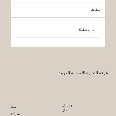
تعليقات
اكتب تعليقًا...
قرار تاريخي: نظام التعليم السعودي الجديد
يفتح آفاقاً غير مسبوقة للابتكار الأكاديمي
والتجاري بين أوروبا والعالم العربي
غرفة التجارة الأوروبية العربية
وظائف
بيت
اتصال
شركة