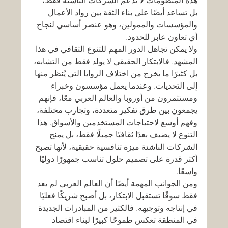
هذه المنظومات لا تدعم الشركات الناشئة فقط، 
بل تساعد أيضًا على بناء الثقة بين رواد الأعمال 
والمؤسسات والممولين، وهو عنصر أساسي لنجاح 
أي تعاون عابر للحدود.
ولا يمكن تجاهل الدور المهم للتنوع الثقافي في هذا 
المشهد. فالابتكار الحقيقي لا يولد فقط من التشابه، 
بل كثيرًا ما يخرج من اختلاف الزوايا التي يُنظر منها 
إلى التحديات. وعندما يعمل مؤسسون وخبراء 
ومستثمرون من أوروبا والعالم العربي معًا، فإنهم 
يجمعون بين طرق تفكير متعددة، وتجارب مختلفة، 
وفهم أوسع لاحتياجات المستخدمين والأسواق. هذا 
التنوع لا يضيف بعدًا ثقافيًا جميلًا فقط، بل يمنح 
الشركات الناشئة ميزة تنافسية حقيقية، لأنها تصبح 
أكثر قدرة على تصميم حلول تناسب جمهورًا دوليًا 
واسعًا.
ومن الجوانب المهمة أيضًا أن العالم العربي لم يعد 
فقط سوقًا تستقبل الابتكار، بل أصبح شريكًا فعليًا 
في إنتاجه وتوجيهه. فالكثير من المبادرات الجديدة 
في المنطقة تعكس طموحًا كبيرًا لبناء اقتصاد 