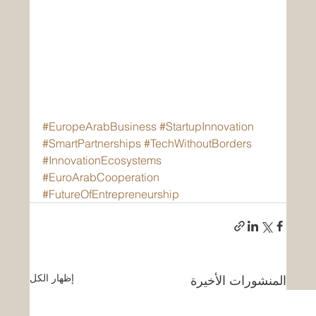
#EuropeArabBusiness
#StartupInnovation
#SmartPartnerships
#TechWithoutBorders
#InnovationEcosystems
#EuroArabCooperation
#FutureOfEntrepreneurship
إظهار الكل
المنشورات الأخيرة