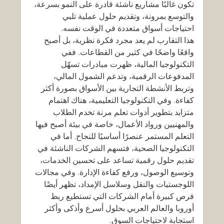
تكون غالبًا مشاريع ناشئة قادرة على النمو بسرعة، 
والتوسع بمرونة، وتقديم حلول عملية تلبي 
احتياجات أسواق متعددة في الوقت نفسه.
هذا التقارب لم يعد مجرد فكرة نظرية، بل أصبح 
واقعًا واضحًا في كثير من القطاعات. ففي 
التكنولوجيا المالية، ظهرت مبادرات تسهّل 
المدفوعات الرقمية، وتدعم الشمول المالي، 
وتربط الأنشطة التجارية بين الأسواق بصورة أكثر 
كفاءة. وفي التكنولوجيا التعليمية، هناك اهتمام 
متزايد بتطوير أدوات تعلم مرنة تخدم الطلاب 
والمهنيين ورواد الأعمال، خاصة في بيئة أصبح فيها 
التعلم المستمر عنصرًا أساسيًا للنجاح. أما في 
التكنولوجيا الصحية، فتسهم الشركات الناشئة في 
تقديم حلول رقمية تساعد على تحسين الخدمات، 
وتوسيع الوصول، ورفع كفاءة الإدارة. وفي مجالات 
اللوجستيات والنقل وسلاسل الإمداد، تظهر أيضًا 
فرص كبيرة أمام الشركات التي تستطيع ربط 
أوروبا والعالم العربي بحلول أسرع وأذكى وأكثر 
استجابة لاحتياجات السوق.