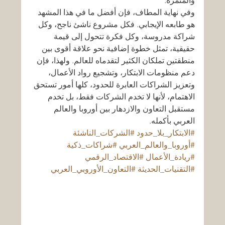
والمثمرة.
وفي نهاية المطاف، فإن أفضل ما في هذا المشهد 
هو طابعه الإيجابي. فكل مشروع ناشئ ناجح، وكل 
شراكة مدروسة، وكل فكرة تتحول إلى قيمة 
حقيقية، تمثل خطوة إضافية نحو علاقة أقوى بين 
منطقتين تملكان الكثير لتقدماه للعالم. ولهذا، فإن 
دعم منظومات الابتكار، وتشجيع رواد الأعمال، 
وتعزيز الشراكات العابرة للحدود، كلها أمور تستحق 
الاهتمام، لأنها لا تخدم الشركات فقط، بل تخدم 
مستقبل التعاون والازدهار بين أوروبا والعالم 
العربي بأكمله.
#الابتكار_بلا_حدود
#الشركات_الناشئة
#أوروبا_والعالم_العربي
#شراكات_ذكية
#ريادة_الأعمال
#الاقتصاد_الرقمي
#التقنيات_الحديثة
#التعاون_الأوروبي_العربي