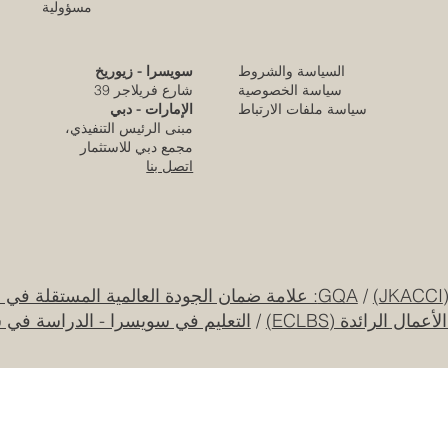
مسؤولية
السياسة والشروط
سويسرا - زيوريخ
كلية الإمارات للتطوير التربوي تحقق الاعتماد
سياسة الخصوصية
شارع فريلاجر 39
الأوروبي المرموق للجودة
سياسة ملفات الارتباط
الإمارات - دبي
مبنى الرئيس التنفيذي،
قبل 3 أيام
مجمع دبي للاستثمار
اتصل بنا
قرار تاريخي: نظام التعليم السعودي الجديد يفتح
آفاقاً غير مسبوقة للابتكار الأكاديمي والتجاري
بين أوروبا والعالم العربي
25 يوليو
/
GQA: علامة ضمان الجودة العالمية المستقلة في سويسرا
ل الرائدة (ECLBS)
/
التعليم في سويسرا - الدراسة في 
جامعة الإمارات العربية المتحدة تطلق حقبة
جديدة من الابتكار الفضائي عبر مهمة القمر
الصناعي "إس إي أو"
20 يوليو