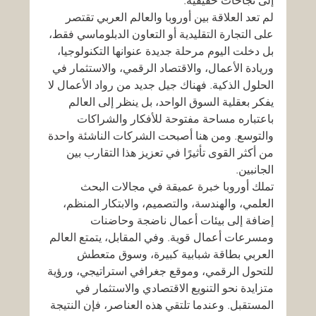
إلى نجاحات حقيقية.
لم تعد العلاقة بين أوروبا والعالم العربي تقتصر 
على التجارة التقليدية أو التعاون الدبلوماسي فقط، 
بل دخلت اليوم مرحلة جديدة عنوانها التكنولوجيا، 
وريادة الأعمال، والاقتصاد الرقمي، والاستثمار في 
الحلول الذكية. فهناك جيل جديد من رواد الأعمال لا 
يفكر بعقلية السوق الواحد، بل ينظر إلى العالم 
باعتباره مساحة مفتوحة للأفكار والشراكات 
والتوسع. ومن هنا أصبحت الشركات الناشئة واحدة 
من أكثر القوى تأثيرًا في تعزيز هذا التقارب بين 
الجانبين.
تملك أوروبا خبرة عميقة في مجالات البحث 
العلمي، والهندسة، والتصميم، والابتكار المنظم، 
إضافة إلى بيئات أعمال ناضجة وحاضنات 
ومسرعات أعمال قوية. وفي المقابل، يتمتع العالم 
العربي بطاقة شبابية كبيرة، وسوق متعطش 
للتحول الرقمي، وموقع جغرافي استراتيجي، ورؤية 
متزايدة نحو التنويع الاقتصادي والاستثمار في 
المستقبل. وعندما تلتقي هذه العناصر، فإن النتيجة 