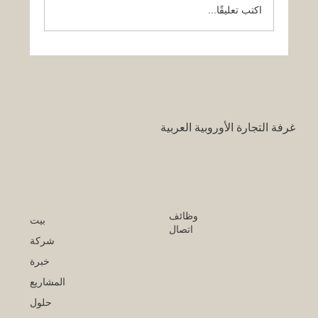
اكتب تعليقًا...
قرار تاريخي: نظام التعليم السعودي الجديد
يفتح آفاقاً غير مسبوقة للابتكار الأكاديمي
والتجاري بين أوروبا والعالم العربي
غرفة التجارة الأوروبية العربية
وظائف
بيت
اتصال
شركة
خبرة
المشاريع
حلول