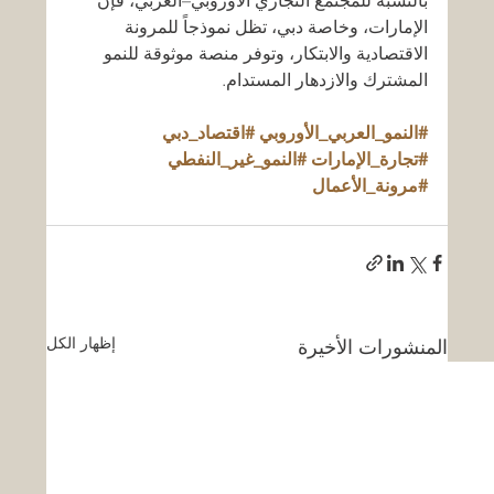
بالنسبة للمجتمع التجاري الأوروبي–العربي، فإن 
الإمارات، وخاصة دبي، تظل نموذجاً للمرونة 
الاقتصادية والابتكار، وتوفر منصة موثوقة للنمو 
المشترك والازدهار المستدام.
#النمو_العربي_الأوروبي
#اقتصاد_دبي
#تجارة_الإمارات
#النمو_غير_النفطي
#مرونة_الأعمال
إظهار الكل
المنشورات الأخيرة