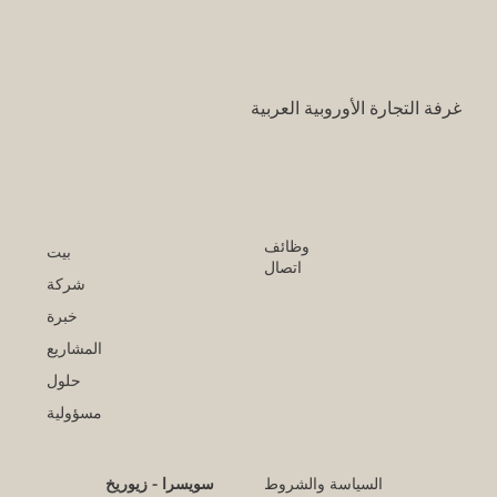
قرار تاريخي: نظام التعليم السعودي الجديد
يفتح آفاقاً غير مسبوقة للابتكار الأكاديمي
والتجاري بين أوروبا والعالم العربي
غرفة التجارة الأوروبية العربية
وظائف
بيت
اتصال
شركة
خبرة
المشاريع
حلول
مسؤولية
السياسة والشروط
سويسرا - زيوريخ