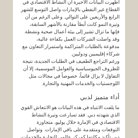
أظهرت البيانات الأخيرة أن النشاط الاقتصادي في 
القطاع غير النفطي بالإمارات واصل التوسع للشهر 
الرابع والأربعين على التوالي. وعلى الرغم من أن 
وتيرة النمو كانت أبطأ مقارنة بالأشهر السابقة، 
فإنها ما تزال تشير إلى بيئة أعمال صحية ونشطة. 
وقد واصلت الشركات العمل بكفاءة عالية، 
مدفوعة بالطلبات المتراكمة واستمرار التعاون مع 
شركاء إقليميين ودوليين.
ورغم التراجع الطفيف في الطلبات الجديدة، نتيجة 
للظروف الجيوسياسية والعوامل الموسمية، إلا أن 
التفاؤل لا يزال قائماً، خصوصاً في مجالات مثل 
اللوجستيات والخدمات المهنية والتجارة.
أداء متميز لدبي
ما يلفت الانتباه في هذه البيانات هو الانتعاش القوي 
الذي شهدته دبي. فقد تسارعت وتيرة النشاط 
الاقتصادي في الإمارة خلال يوليو، متجاوزة 
التوقعات ومتقدمة على باقي الإمارات. وتواصل 
دبي تأكيد مكانتها كمركز عالمي للتجارة والخدمات، 