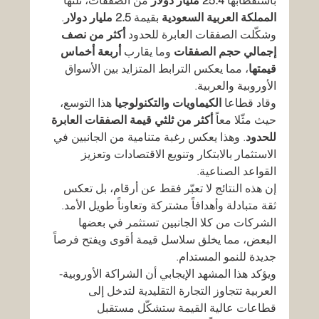
باستقطابها 
25.4 مليار دولار
 من الصفقات، تلتها 
المملكة العربية السعودية
 بقيمة 
2.5 مليار دولار
. 
وشكّلت الصفقات العابرة للحدود 
أكثر من نصف 
إجمالي حجم الصفقات
 وما يقارب 
أربعة أخماس 
قيمتها
، مما يعكس الترابط المتزايد بين الأسواق 
الأوروبية والعربية.
وقاد قطاعا 
الكيماويات والتكنولوجيا
 هذا التوسع، 
حيث مثّلا معاً 
أكثر من ثلثي قيمة الصفقات العابرة 
للحدود
. وهذا يعكس رغبة متنامية من الجانبين في 
الاستثمار بالابتكار وتنويع الاقتصادات وتعزيز 
القواعد الصناعية.
إن هذه النتائج لا تعبّر فقط عن أرقام، بل تعكس 
ثقة متبادلة وأهدافاً مشتركة وتعاوناً طويل الأمد. 
الشركات من كلا الجانبين تستثمر في بعضها 
البعض، مما يخلق سلاسل قيمة أقوى ويفتح فرصاً 
جديدة للنمو المستدام.
ويؤكد هذا المشهد الإيجابي أن الشراكة الأوروبية-
العربية تتجاوز التجارة التقليدية لتدخل إلى 
قطاعات عالية القيمة ستشكّل مستقبل 