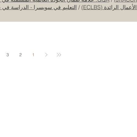
ل الرائدة (ECLBS)
/
التعليم في سويسرا - الدراسة في 
جامعة الإمارات العربية المتحدة تطلق حقبة
جديدة من الابتكار الفضائي عبر مهمة القمر
الصناعي "إس إي أو"
20 يوليو
3
2
1