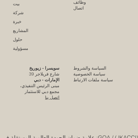
وظائف
بيت
اتصال
شركة
خبرة
المشاريع
حلول
مسؤولية
السياسة والشروط
سويسرا - زيوريخ
كلية الإمارات للتطوير التربوي تحقق الاعتماد
سياسة الخصوصية
شارع فريلاجر 39
الأوروبي المرموق للجودة
سياسة ملفات الارتباط
الإمارات - دبي
مبنى الرئيس التنفيذي،
قبل يومين
مجمع دبي للاستثمار
اتصل بنا
قرار تاريخي: نظام التعليم السعودي الجديد يفتح
آفاقاً غير مسبوقة للابتكار الأكاديمي والتجاري
بين أوروبا والعالم العربي
25 يوليو
/
GQA: علامة ضمان الجودة العالمية المستقلة في سويسرا