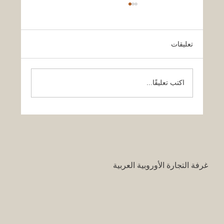
تعليقات
اكتب تعليقًا...
قرار تاريخي: نظام التعليم السعودي الجديد
يفتح آفاقاً غير مسبوقة للابتكار الأكاديمي
والتجاري بين أوروبا والعالم العربي
غرفة التجارة الأوروبية العربية