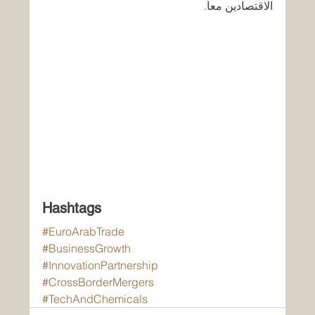
الاقتصادين معاً.
Hashtags
#EuroArabTrade
#BusinessGrowth
#InnovationPartnership
#CrossBorderMergers
#TechAndChemicals