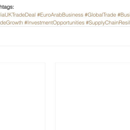
htags:
diaUKTradeDeal
#EuroArabBusiness
#GlobalTrade
#Bus
adeGrowth
#InvestmentOpportunities
#SupplyChainResil