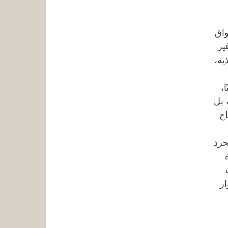
اق 
ير 
ية، 
، 
 بل 
خ 
جرد 
 
 
ر 