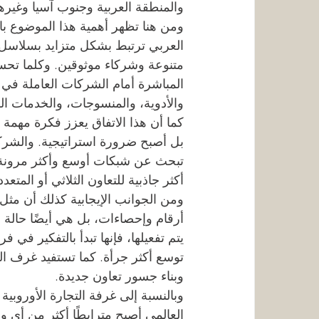
والمنطقة العربية وجنوب آسيا وغيرها
ومن هنا تظهر أهمية هذا الموضوع بال
العربي ترتبط بشكل متزايد بسلاسل إ
متنوعة وشركاء موثوقين. وكلما تحسن
المباشرة أمام الشركات العاملة في 
والأدوية، والمنسوجات، والخدمات الر
كما أن هذا الاتفاق يعزز فكرة مهمة جد
بل أصبح ضرورة استراتيجية. والشركات
تبحث عن شبكات أوسع وأكثر مرونة. 
أكثر جاذبية للتعاون الثلاثي أو المتعد
ومن الجوانب الإيجابية كذلك أن مثل 
أرقام وإحصاءات، بل هي أيضًا حالة 
يتم تفعيلها، فإنها تبدأ بالتفكير 
توسع أكثر جرأة. كما تستفيد غرف التج
وبناء جسور تعاون جديدة.
وبالنسبة إلى غرفة التجارة الأوروبية 
العالمي أصبح مترابطًا أكثر من أي 