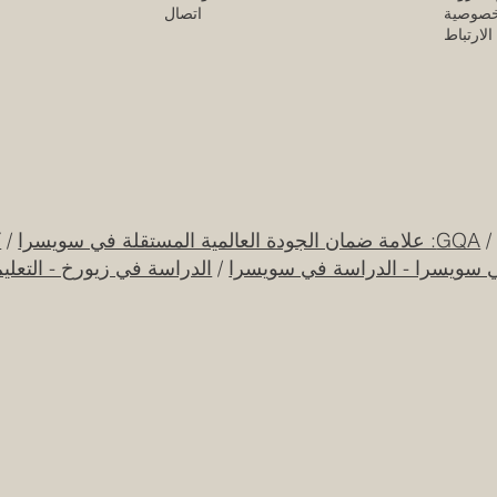
خصوصية
اتصال
لارتباط
GQA: علامة ضمان الجودة العالمية المستقلة في سويسرا
/
ك
ي سويسرا - الدراسة في سويسرا
/
الدراسة في زيورخ - التعلي
قرار تاريخي: نظام التعليم السعودي الجديد يفتح
جامعة الإمار
آفاقاً غير مسبوقة للابتكار الأكاديمي والتجاري
جديدة من الا
بين أوروبا والعالم العربي
ال
25 يوليو