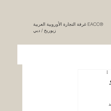
غرفة التجارة الأوروبية العربية EACC®
زيوريخ / دبي
د 
 