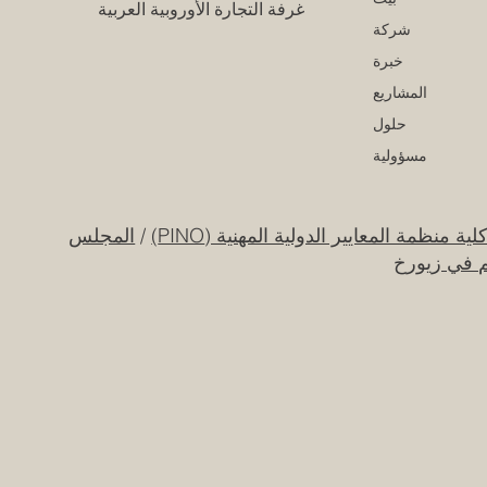
غرفة التجارة الأوروبية العربية
شركة
خبرة
المشاريع
حلول
مسؤولية
لية منظمة المعايير الدولية المهنية (PINO)
/
المجلس
م في زيورخ
ات العربية المتحدة تطلق حقبة
بتكار الفضائي عبر مهمة القمر
صناعي "إس إي أو"
20 يوليو