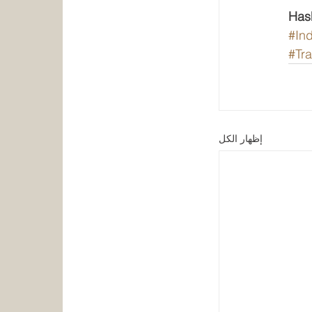
Has
#In
#Tr
إظهار الكل