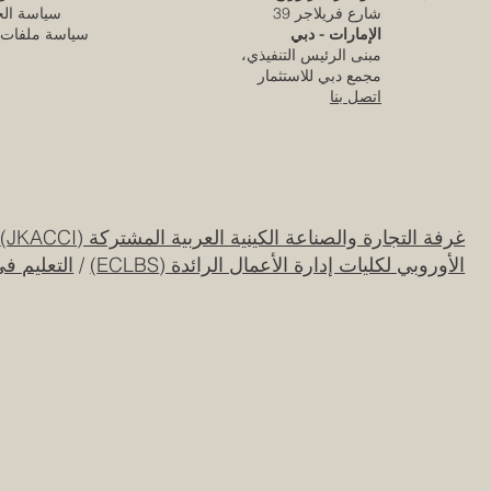
شارع فريلاجر 39
سياسة ال
الإمارات - دبي
سياسة ملفات ا
مبنى الرئيس التنفيذي،
مجمع دبي للاستثمار
اتصل بنا
غرفة التجارة والصناعة الكينية العربية المشتركة (JKACCI)
/
الأوروبي لكليات إدارة الأعمال الرائدة (ECLBS)
/
التعليم ف
كلية الإمارات للتطوير التربوي تحقق الاعتماد
الأوروبي المرموق للجودة
قبل يومين