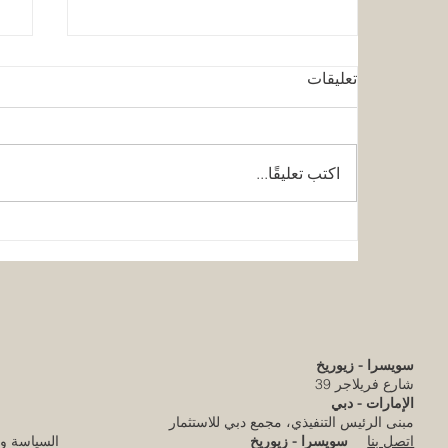
تعليقات
اكتب تعليقًا...
كلية الإمارات للتطوير التربوي
قر
تحقق الاعتماد الأوروبي المرموق
ال
للجودة
مس
وا
ا
سويسرا - زيوريخ
شارع فريلاجر 39
الإمارات - دبي
مبنى الرئيس التنفيذي، مجمع دبي للاستثمار
سويسرا - زيوريخ
السياسة و
اتصل بنا