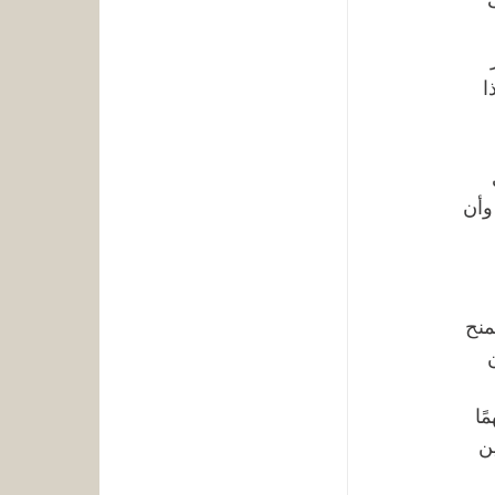
 
ا 
 
وأن 
منح 
 
ًا 
ن 