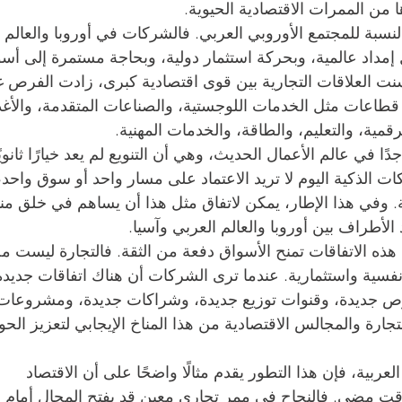
 من الممرات الاقتصادية الحيوية.
نسبة للمجتمع الأوروبي العربي. فالشركات في أوروبا والعالم 
مداد عالمية، وبحركة استثمار دولية، وبحاجة مستمرة إلى أسو
ت العلاقات التجارية بين قوى اقتصادية كبرى، زادت الفرص غ
قطاعات مثل الخدمات اللوجستية، والصناعات المتقدمة، والأغذ
قمية، والتعليم، والطاقة، والخدمات المهنية.
ًا في عالم الأعمال الحديث، وهي أن التنويع لم يعد خيارًا ثانويًا
 الذكية اليوم لا تريد الاعتماد على مسار واحد أو سوق واحد،
وفي هذا الإطار، يمكن لاتفاق مثل هذا أن يساهم في خلق منا
د الأطراف بين أوروبا والعالم العربي وآسيا.
هذه الاتفاقات تمنح الأسواق دفعة من الثقة. فالتجارة ليست م
نفسية واستثمارية. عندما ترى الشركات أن هناك اتفاقات جديدة
في فرص جديدة، وقنوات توزيع جديدة، وشراكات جديدة، ومشروعات
ارة والمجالس الاقتصادية من هذا المناخ الإيجابي لتعزيز الحوا
العربية، فإن هذا التطور يقدم مثالًا واضحًا على أن الاقتصاد 
وقت مضى. فالنجاح في ممر تجاري معين قد يفتح المجال أمام 