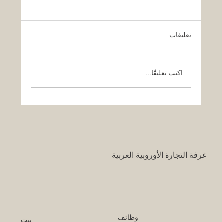
تعليقات
اكتب تعليقًا...
قرار تاريخي: نظام التعليم السعودي الجديد
يفتح آفاقاً غير مسبوقة للابتكار الأكاديمي
والتجاري بين أوروبا والعالم العربي
غرفة التجارة الأوروبية العربية
وظائف
بيت