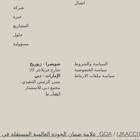
اتصال
شركة
خبرة
المشاريع
حلول
مسؤولية
السياسة والشروط
سويسرا - زيوريخ
كلية الإمارات للتطوير التربوي تحقق الاعتماد
سياسة الخصوصية
شارع فريلاجر 39
الأوروبي المرموق للجودة
سياسة ملفات الارتباط
الإمارات - دبي
مبنى الرئيس التنفيذي،
قبل يومين
مجمع دبي للاستثمار
اتصل بنا
قرار تاريخي: نظام التعليم السعودي الجديد يفتح
آفاقاً غير مسبوقة للابتكار الأكاديمي والتجاري
بين أوروبا والعالم العربي
25 يوليو
/
GQA: علامة ضمان الجودة العالمية المستقلة في سويسرا