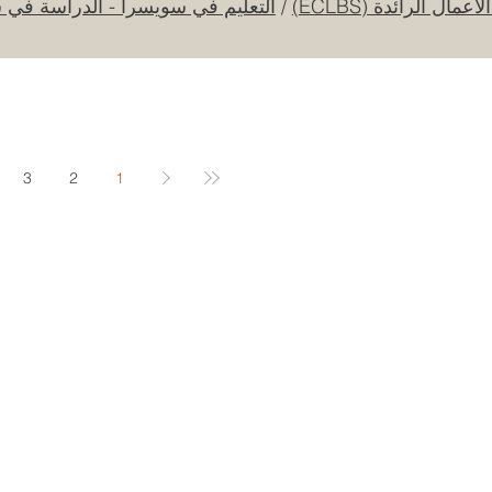
ل الرائدة (ECLBS)
/
التعليم في سويسرا - الدراسة في 
جامعة الإمارات العربية المتحدة تطلق حقبة
جديدة من الابتكار الفضائي عبر مهمة القمر
الصناعي "إس إي أو"
20 يوليو
3
2
1