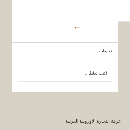
تعليقات
اكتب تعليقًا...
قرار تاريخي: نظام التعليم السعودي الجديد
يفتح آفاقاً غير مسبوقة للابتكار الأكاديمي
والتجاري بين أوروبا والعالم العربي
غرفة التجارة الأوروبية العربية