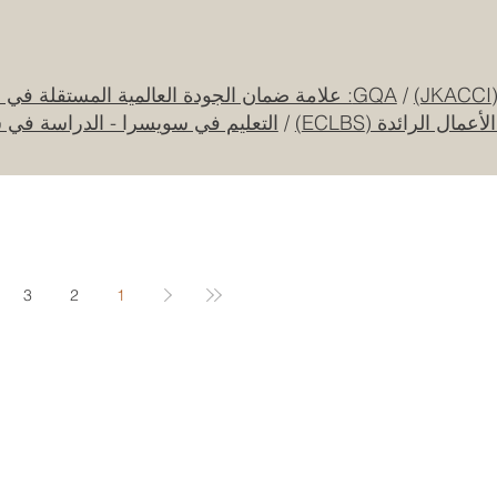
قرار تاريخي: نظام التعليم السعودي الجديد يفتح
آفاقاً غير مسبوقة للابتكار الأكاديمي والتجاري
بين أوروبا والعالم العربي
25 يوليو
/
GQA: علامة ضمان الجودة العالمية المستقلة في سويسرا
ل الرائدة (ECLBS)
/
التعليم في سويسرا - الدراسة في 
جامعة الإمارات العربية المتحدة تطلق حقبة
جديدة من الابتكار الفضائي عبر مهمة القمر
الصناعي "إس إي أو"
20 يوليو
3
2
1