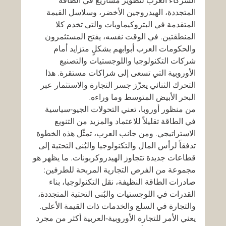
الشركاء العرب لتطوير مشاريع في الطاقة 
المتجددة، الهيدروجين الأخضر، وسلاسل القيمة 
المتقدمة في البتروكيماويات والتي تخدم كلا 
المنطقتين. في الوقت نفسه، يفتح المستثمرون 
والحكومات العرب أبوابهم بشكلٍ متزايد أمام 
شركات التكنولوجيا واللوجستيات والتصنيع 
الأوروبية التي تسعى إلى شراكات مستقرة. هذا 
التحرك الثنائي يعزّز جسر التجارة والاستثمار عبر 
البحر الأبيض المتوسط وما وراءه.
من منظور أوروبا، تعني التحولات الجيو-سياسية 
في الطاقة تقليلاً للاعتماد والمزيد من التنويع 
الاستراتيجي. ومن جانب العرب، تمثّل هذه الخطوة 
تدفقاً لرأس المال والتكنولوجيا والبُنى التحتية إلى 
قطاعات جديدة تتجاوز الهيدروكربونات. ما يظهر هو 
مجموعة من الفرص التجارية المربحة للطرفين: 
صادرات الطاقة النظيفة، نقل التكنولوجيا، بناء 
القدرات في اللوجستيات والبُنى التحتية المتجددة، 
والتجارة في السلع والخدمات ذات القيمة الأعلى.
يعني الأمر للتجارة الأوروبية-العربية أكثر من مجرد 