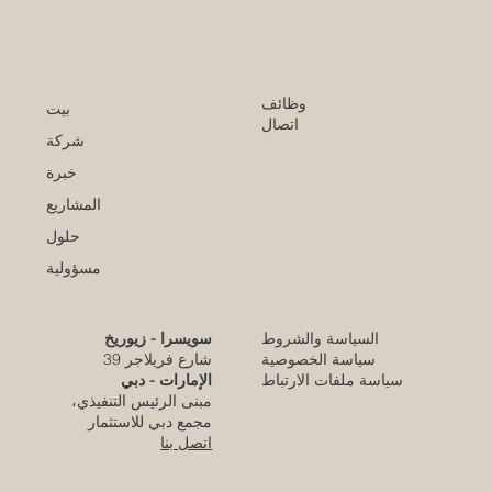
وظائف
بيت
اتصال
شركة
خبرة
المشاريع
حلول
مسؤولية
السياسة والشروط
سويسرا - زيوريخ
كلية الإمارات للتطوير التربوي تحقق الاعتماد
سياسة الخصوصية
شارع فريلاجر 39
الأوروبي المرموق للجودة
سياسة ملفات الارتباط
الإمارات - دبي
مبنى الرئيس التنفيذي،
قبل 5 أيام
مجمع دبي للاستثمار
اتصل بنا