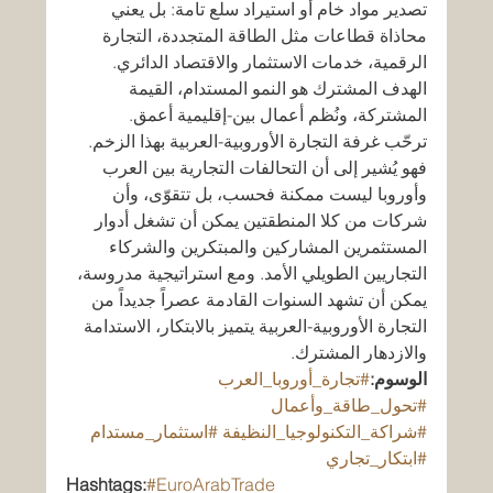
تصدير مواد خام أو استيراد سلع تامة: بل يعني 
محاذاة قطاعات مثل الطاقة المتجددة، التجارة 
الرقمية، خدمات الاستثمار والاقتصاد الدائري. 
الهدف المشترك هو النمو المستدام، القيمة 
المشتركة، ونُظم أعمال بين-إقليمية أعمق.
ترحّب غرفة التجارة الأوروبية-العربية بهذا الزخم. 
فهو يُشير إلى أن التحالفات التجارية بين العرب 
وأوروبا ليست ممكنة فحسب، بل تتقوّى، وأن 
شركات من كلا المنطقتين يمكن أن تشغل أدوار 
المستثمرين المشاركين والمبتكرين والشركاء 
التجاريين الطويلي الأمد. ومع استراتيجية مدروسة، 
يمكن أن تشهد السنوات القادمة عصراً جديداً من 
التجارة الأوروبية-العربية يتميز بالابتكار، الاستدامة 
والازدهار المشترك.
الوسوم:
#تجارة_أوروبا_العرب
#تحول_طاقة_وأعمال
#شراكة_التكنولوجيا_النظيفة
#استثمار_مستدام
#ابتكار_تجاري
Hashtags:
#EuroArabTrade