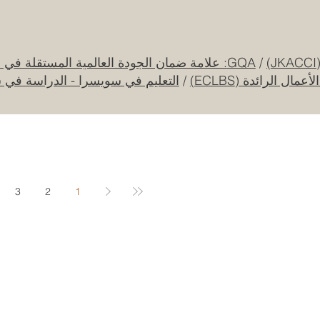
قرار تاريخي: نظام التعليم السعودي الجديد يفتح
آفاقاً غير مسبوقة للابتكار الأكاديمي والتجاري
بين أوروبا والعالم العربي
25 يوليو
/
GQA: علامة ضمان الجودة العالمية المستقلة في سويسرا
ل الرائدة (ECLBS)
/
التعليم في سويسرا - الدراسة في 
جامعة الإمارات العربية المتحدة تطلق حقبة
جديدة من الابتكار الفضائي عبر مهمة القمر
الصناعي "إس إي أو"
20 يوليو
3
2
1