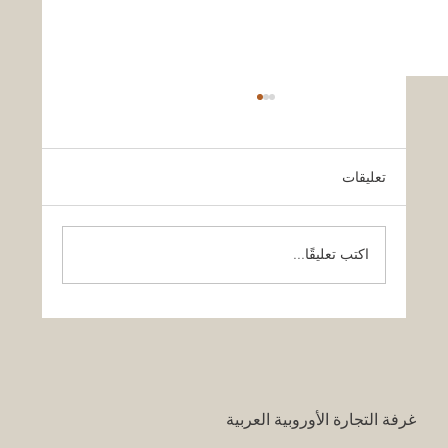
تعليقات
اكتب تعليقًا...
قرار تاريخي: نظام التعليم السعودي الجديد
يفتح آفاقاً غير مسبوقة للابتكار الأكاديمي
والتجاري بين أوروبا والعالم العربي
غرفة التجارة الأوروبية العربية