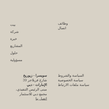
وظائف
بيت
اتصال
شركة
خبرة
المشاريع
حلول
مسؤولية
السياسة والشروط
سويسرا - زيوريخ
كلية الإمارات للتطوير التربوي تحقق الاعتماد
سياسة الخصوصية
شارع فريلاجر 39
الأوروبي المرموق للجودة
سياسة ملفات الارتباط
الإمارات - دبي
مبنى الرئيس التنفيذي،
قبل يومين
مجمع دبي للاستثمار
اتصل بنا